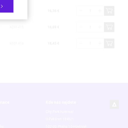
K001414
16,36 €
K001415
16,69 €
K001416
18,45 €
rmace
Kde nás najdete
City Park Hostivař
U Pekáren 1645/1
nky
102 00 Praha 10-Hostivař