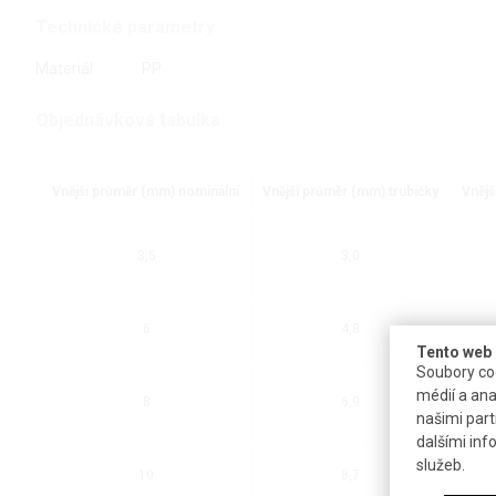
Technické parametry
Materiál
PP
Objednávková tabulka
Vnější průměr (mm) nominální
Vnější průměr (mm) trubičky
Vnějš
3,5
3,0
6
4,8
Tento web 
Soubory coo
médií a ana
8
6,9
našimi part
dalšími inf
služeb.
10
8,7