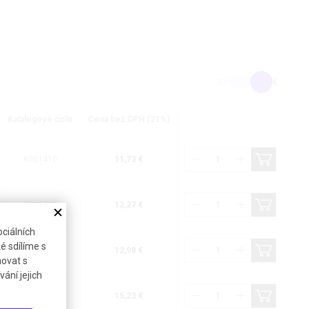
Kč
€
Katalogové číslo
Cena bez DPH (21%)
K001410
11,73 €
K001411
12,27 €
ciálních
é sdílíme s
K001412
12,98 €
novat s
ání jejich
K001413
15,23 €