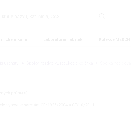
rní chemikálie
Laboratorní nábytek
Kolekce MERCH
íslušenství
Spojky, rozdvojky, redukce a kolénka
Spojka hadicová
ůzných průměrů
účely, vyhovuje normám CE/1935/2004 a CE/10/2011