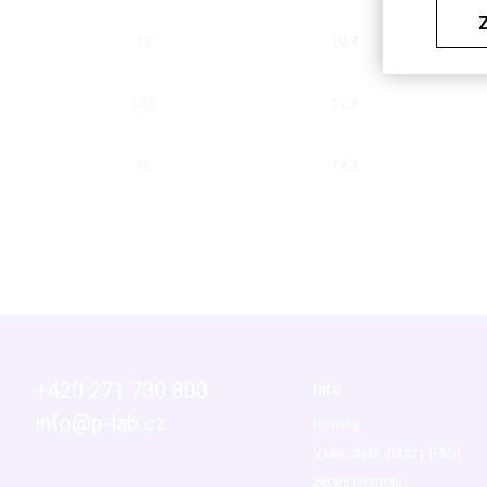
12
10,4
13,5
12,3
15
14,3
+420 271 730 800
Info
info@p-lab.cz
Novinky
Vaše časté dotazy (FAQ)
Servis přístrojů