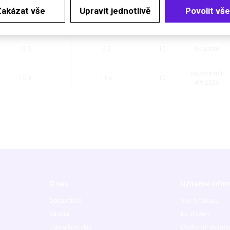
Zakázat vše
Upravit jednotlivě
Povolit vše
11,5
8,0
10
skladem
13,5
9,5
10
skladem
můžete mít
15,4
11,6
10
4.9.2026
O nás
Užitečné info
Dodavatelé
Vše o nákupu
Kariéra
Ke stažení
Lidé a kontakty
Obchodní podmí