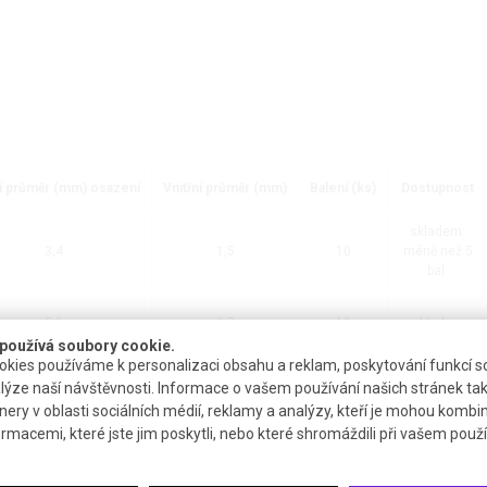
í průměr (mm) osazení
Vnitřní průměr (mm)
Balení (ks)
Dostupnost
skladem:
3,4
1,5
10
méně než 5
bal.
5,6
2,7
10
skladem
používá soubory cookie.
kies používáme k personalizaci obsahu a reklam, poskytování funkcí so
skladem:
lýze naší návštěvnosti. Informace o vašem používání našich stránek tak
7,4
4,6
10
méně než 5
nery v oblasti sociálních médií, reklamy a analýzy, kteří je mohou kombi
bal.
ormacemi, které jste jim poskytli, nebo které shromáždili při vašem použív
9,5
7,0
10
skladem