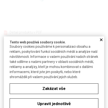
Detail produktu v PDF
Poslat dotaz k produktu
Tento web používá soubory cookie.
Soubory cookies používáme k personalizaci obsahu a
Dvě modré olivky s bílou západkovou spojkou
reklam, poskytování funkcí sociálních médií a analýze naší
návštěvnosti. Informace o vašem používání našich stránek
Technické parametry
také sdílíme s našimi partnery v oblasti sociálních médií,
reklamy a analýzy, kteří je mohou kombinovat s dalšími
chemicky odolný PBT
Materiál
informacemi, které jste jim poskytli, nebo které
(polybutylentereftalát)
shromáždili při vašem používání jejich služeb.
EPDM (ethylen/propylen-
Vnitřní těsnění
dienová guma)
Zakázat vše
Maximální teplota
130 °C
Vnější průměr
9 mm
Upravit jednotlivě