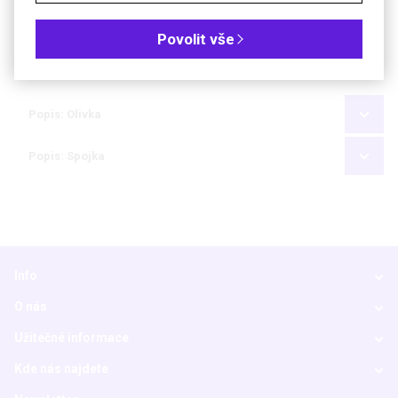
Objednávková tabulka
Povolit vše
Kč
€
Popis: Olivka
Popis: Spojka
Info
O nás
Užitečné informace
Kde nás najdete