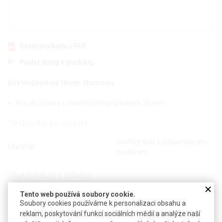
Detail produktu v PDF
Poslat dotaz k produktu
Bílý stojánek na 16mm zkumavky
Pro zkumavky s maximálním průměrem 16 mm
Technické parametry
ocelový drát s polyamidovým
Materiál
povlakem
Objednávková tabulka
Tento web používá soubory cookie.
Kč
€
Soubory cookies používáme k personalizaci obsahu a
reklam, poskytování funkcí sociálních médií a analýze naší