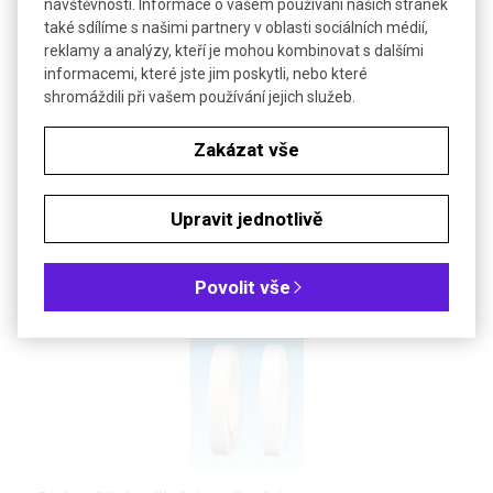
návštěvnosti. Informace o vašem používání našich stránek
Uspořádání: 2 × 6
také sdílíme s našimi partnery v oblasti sociálních médií,
reklamy a analýzy, kteří je mohou kombinovat s dalšími
Uspořádání: 2 × 10
informacemi, které jste jim poskytli, nebo které
shromáždili při vašem používání jejich služeb.
Uspořádání: 2 × 12
Zakázat vše
Uspořádání: 4 × 6
Upravit jednotlivě
PŘÍSLUŠENSTVÍ
Povolit vše