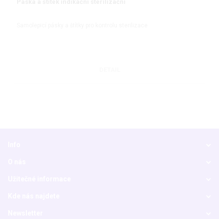
Páska a štítek indikační sterilizační
Samolepicí pásky a štítky pro kontrolu sterilizace
DETAIL
Info
O nás
Užitečné informace
Kde nás najdete
Newsletter