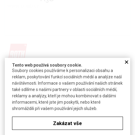
Tento web používá soubory cookie.
Detail produktu v PDF
Soubory cookies používáme k personalizaci obsahu a
reklam, poskytování funkcí sociálních médií a analýze naší
Poslat dotaz k produktu
návštěvnosti. Informace o vašem používání našich stránek
také sdílíme s našimi partnery v oblasti sociálních médií,
SB-8, N-oktyl-N,N-dimethyl-3-amonio-1-propansulfonát
reklamy a analýzy, kteří je mohou kombinovat s dalšími
zwitteriontový detergent
informacemi, které jste jim poskytli, nebo které
shromáždili při vašem používání jejich služeb.
CAS:
15178-76-4
Vzorec:
C
H
NO
S
13
29
3
Zakázat vše
Technické parametry