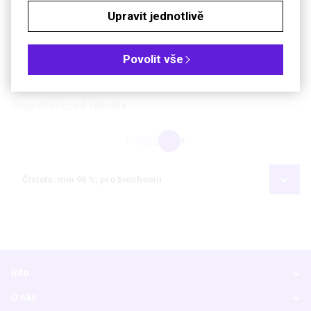
Molekulová hmotnost
279,4
Upravit jednotlivě
Bezp. věty (GHS)
H315-H319-H335
Povolit vše
Soubory ke stažení
Objednávková tabulka
Kč
€
Čistota: min 98 %, pro biochemii
Info
O nás