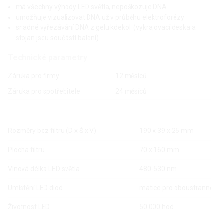
má všechny výhody LED světla, nepoškozuje DNA
umožňuje vizualizovat DNA už v průběhu elektroforézy
snadné vyřezávání DNA z gelu kdekoli (vykrajovací deska a
stojan jsou součástí balení)
Technické parametry
Záruka pro firmy
12 měsíců
Záruka pro spotřebitele
24 měsíců
Rozměry bez filtru (D x Š x V)
190 x 39 x 25 mm
Plocha filtru
70 x 160 mm
Vlnová délka LED světla
480-530 nm
Umístění LED diod
matice pro oboustranné o
Životnost LED
50 000 hod.