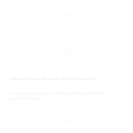
DETAIL
Vykrajovač proužků z gelu | NIPPON Genetics
Užitečný vykrajovač pro snadné vyřezávání proužků DNA z
agarózového gelu
DETAIL