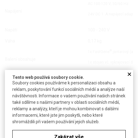
AC 100-120 V, 50/60 Hz
Napájení
24V DC 1. A napájecí adaptér
Napětí
100 - 240 V
Váha
0,17 kg
®
1x FastGene
jantarový (ambe
Balení obsahuje
1x stojan vč. vykrajovací de
Tento web používá soubory cookie.
Soubory cookies používáme k personalizaci obsahu a
reklam, poskytování funkcí sociálních médií a analýze naší
návštěvnosti. Informace o vašem používání našich stránek
také sdílíme s našimi partnery v oblasti sociálních médií,
Soubory ke stažení
reklamy a analýzy, kteří je mohou kombinovat s dalšími
informacemi, které jste jim poskytli, nebo které
shromáždili při vašem používání jejich služeb.
Objednávková tabulka
Zakázat vše