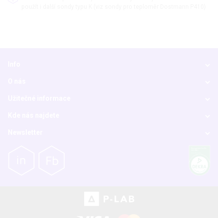
použít i další sondy typu K (viz sondy pro teploměr Dostmann P410)
Info
O nás
Užitečné informace
Kde nás najdete
Newsletter