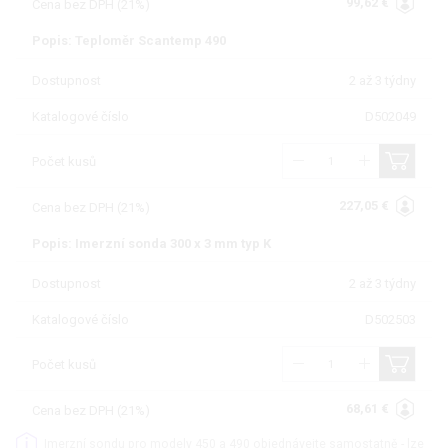
99,62 €
Cena bez DPH (21%)
Popis: Teploměr Scantemp 490
Dostupnost
2 až 3 týdny
Katalogové číslo
D502049
Počet kusů
227,05 €
Cena bez DPH (21%)
Popis: Imerzní sonda 300 x 3 mm typ K
Dostupnost
2 až 3 týdny
Katalogové číslo
D502503
Počet kusů
68,61 €
Cena bez DPH (21%)
Imerzní sondu pro modely 450 a 490 objednávejte samostatně - lze