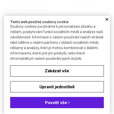
Přesnost - s imerzní sondou
-
Optika sondy
11 : 1
Tento web používá soubory cookie.
Soubory cookies používáme k personalizaci obsahu a
Emisivita
pevná 0,95
reklam, poskytování funkcí sociálních médií a analýze naší
návštěvnosti. Informace o vašem používání našich stránek
Rychlost odezvy
1 sekunda
také sdílíme s našimi partnery v oblasti sociálních médií,
reklamy a analýzy, kteří je mohou kombinovat s dalšími
Pracovní teplota
0 až +50 °C
informacemi, které jste jim poskytli, nebo které
shromáždili při vašem používání jejich služeb.
Napájení
2 x 1,5 V AAA
Zakázat vše
Životnost baterií
min 14 hod
Rozměry
39 x 79 x 175 mm
Upravit jednotlivě
Hmotnost
300 g
Povolit vše
Objednávková tabulka