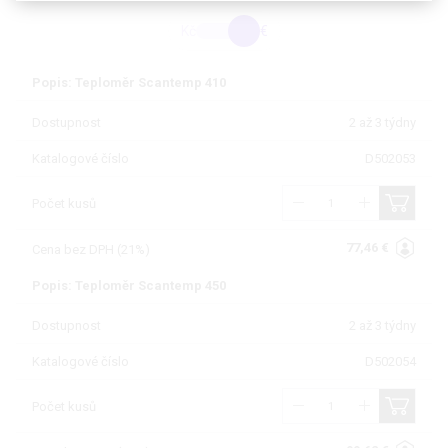
Kč
€
Popis: Teploměr Scantemp 410
Dostupnost
2 až 3 týdny
Katalogové číslo
D502053
Počet kusů
77,46 €
Cena bez DPH (21%)
Popis: Teploměr Scantemp 450
Dostupnost
2 až 3 týdny
Katalogové číslo
D502054
Počet kusů