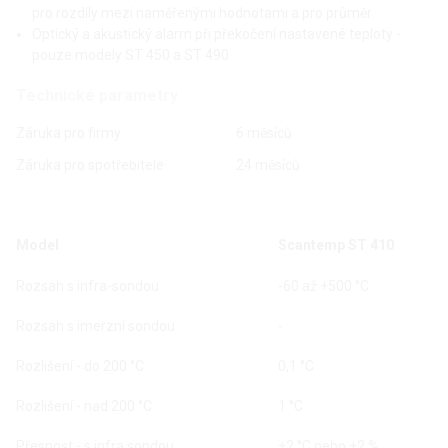
pro rozdíly mezi naměřenými hodnotami a pro průměr
Optický a akustický alarm při překočení nastavené teploty -
pouze modely ST 450 a ST 490
Technické parametry
Záruka pro firmy
6 měsíců
Záruka pro spotřebitele
24 měsíců
Model
Scantemp ST 410
Rozsah s infra-sondou
-60 až +500 °C
Rozsah s imerzní sondou
-
Rozlišení - do 200 °C
0,1 °C
Rozlišení - nad 200 °C
1 °C
Přesnost - s infra sondou
±2 °C nebo ±2 %