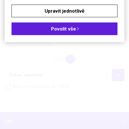
-3
Hustota
1,02 g·cm
Upravit jednotlivě
Bezp. věty (GHS)
H302-H332-H411
Povolit vše
Soubory ke stažení
Objednávková tabulka
Kč
€
Čistota: extra čistý
Akční cena platná do 30.9.2026
Info