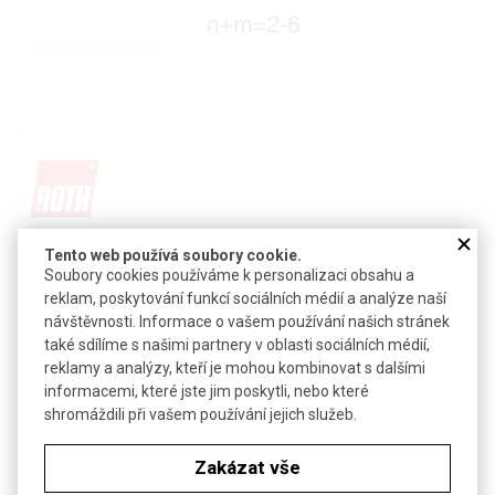
Detail produktu v PDF
Tento web používá soubory cookie.
Soubory cookies používáme k personalizaci obsahu a
Poslat dotaz k produktu
reklam, poskytování funkcí sociálních médií a analýze naší
návštěvnosti. Informace o vašem používání našich stránek
®
Alternativa k Tritonu
X 100, sek. alkoxypolyethylenglykol,
také sdílíme s našimi partnery v oblasti sociálních médií,
polyethylenglykolether, sek. alkoholethoxylát
reklamy a analýzy, kteří je mohou kombinovat s dalšími
neiontový detergent
informacemi, které jste jim poskytli, nebo které
shromáždili při vašem používání jejich služeb.
CAS:
68131-40-8
Zakázat vše
Technické parametry