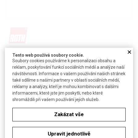
Detail produktu v PDF
Tento web používá soubory cookie.
Soubory cookies používáme k personalizaci obsahu a
Poslat dotaz k produktu
reklam, poskytování funkcí sociálních médií a analýze naší
návštěvnosti. Informace o vašem používání našich stránek
TPGBE
také sdílíme s našimi partnery v oblasti sociálních médií,
reklamy a analýzy, kteří je mohou kombinovat s dalšími
CAS:
55934-93-5
informacemi, které jste jim poskytli, nebo které
Vzorec:
C
H
O
13
28
4
shromáždili při vašem používání jejich služeb.
Technické parametry
Zakázat vše
Molekulová hmotnost
248,36 g/mol
-3
Hustota
0,93 g·cm
Upravit jednotlivě