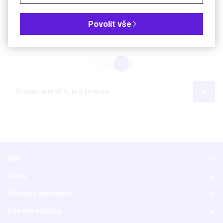
Soubory ke stažení
Povolit vše
Objednávková tabulka
Kč
€
Čistota: min 95 %, pro syntézu
Info
O nás
Užitečné informace
Kde nás najdete