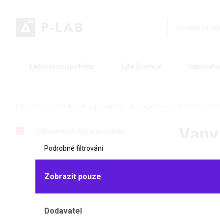
Laboratorní potřeby
Life Science
Laborato
Laboratorní potřeby
Laboratorní sklo a porcelán
Vany a kol
Vany
Laboratorní sklo a porcelán
Aparatury
Podrobné filtrování
Baňky
Zobrazit pouze
Byrety
Exsikátory
Homogenizátory
Zboží z
Dodavatel