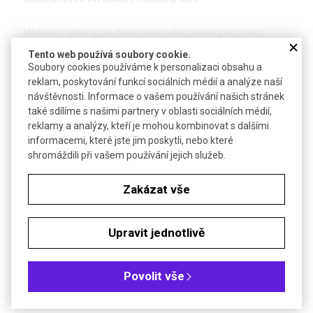
Modulární systémy pro oboustrannou elektroforézu na čtyřech
gelech
Tento web používá soubory cookie.
Soubory cookies používáme k personalizaci obsahu a
reklam, poskytování funkcí sociálních médií a analýze naší
DETAIL
návštěvnosti. Informace o vašem používání našich stránek
také sdílíme s našimi partnery v oblasti sociálních médií,
reklamy a analýzy, kteří je mohou kombinovat s dalšími
informacemi, které jste jim poskytli, nebo které
shromáždili při vašem používání jejich služeb.
Zakázat vše
Upravit jednotlivě
Elektroforéza vertikální PROclamp MAXI
Povolit vše
Modulární systémy pro oboustrannou elektroforézu na čtyřech
gelech