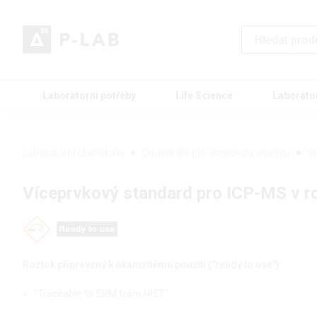
Laboratorní potřeby
Life Science
Laborato
Laboratorní chemikálie
Chemikálie pro stopovou analýzu
St
Víceprvkový standard pro ICP-MS v ro
Roztok připravený k okamžitému použití ("ready to use")
"Traceable to SRM from NIST"