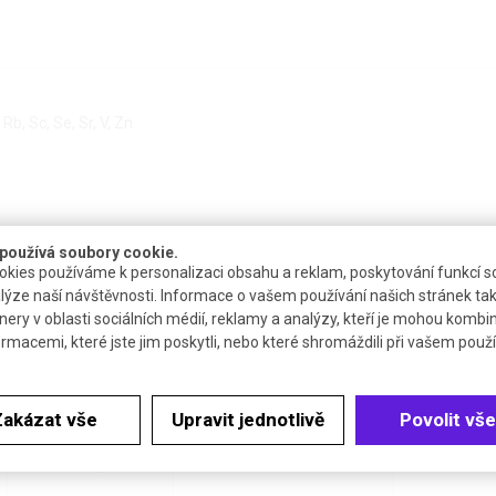
 Rb, Sc, Se, Sr, V, Zn
používá soubory cookie.
kies používáme k personalizaci obsahu a reklam, poskytování funkcí so
lýze naší návštěvnosti. Informace o vašem používání našich stránek tak
nery v oblasti sociálních médií, reklamy a analýzy, kteří je mohou kombi
ormacemi, které jste jim poskytli, nebo které shromáždili při vašem použív
Dostupnost
Katalogové číslo
Cena 
4 až 6 týdnů
R.0416.1
Zakázat vše
Upravit jednotlivě
Povolit vše
4 až 6 týdnů
R.0416.2