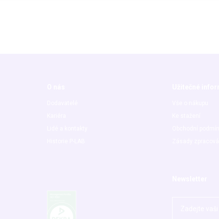
O nás
Užitečné info
Dodavatelé
Vše o nákupu
Kariéra
Ke stažení
Lidé a kontakty
Obchodní podmí
Historie P-LAB
Zásady zpracová
Newsletter