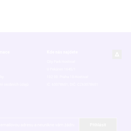
rmace
Kde nás najdete
City Park Hostivař
U Pekáren 1645/1
nky
102 00 Praha 10-Hostivař
ní osobních údajů
IČ: 63078601, DIČ: CZ63078601