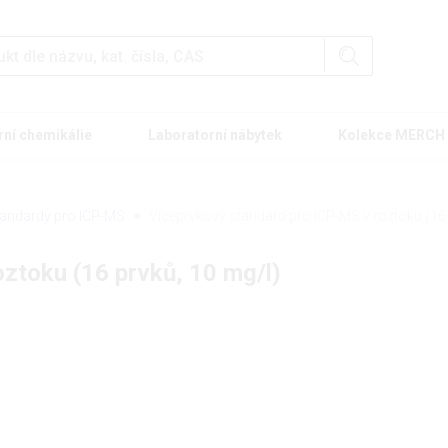
rní chemikálie
Laboratorní nábytek
Kolekce MERCH
andardy pro ICP-MS
Víceprvkový standard pro ICP-MS v roztoku (16 
ztoku (16 prvků, 10 mg/l)