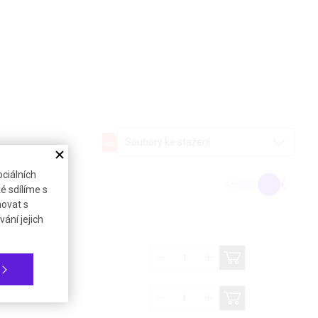
Soubory ke stažení
ciálních
Kč
€
é sdílíme s
novat s
ání jejich
bez DPH (21%)
729,13 €
1 558,43 €