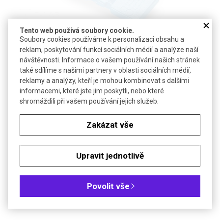
Tento web používá soubory cookie.
Soubory cookies používáme k personalizaci obsahu a
Detail produktu v PDF
reklam, poskytování funkcí sociálních médií a analýze naší
návštěvnosti. Informace o vašem používání našich stránek
Poslat dotaz k produktu
také sdílíme s našimi partnery v oblasti sociálních médií,
reklamy a analýzy, kteří je mohou kombinovat s dalšími
Vložka s náplní chladicí kapaliny
informacemi, které jste jim poskytli, nebo které
shromáždili při vašem používání jejich služeb.
Technické parametry
Hmotnost
220 g
Zakázat vše
Objednávková tabulka
Upravit jednotlivě
Kč
€
Povolit vše
Popis: Chladicí vložky do boxů