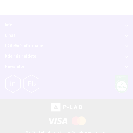
Info
O nás
Užitečné informace
Kde nás najdete
Newsletter
© 2026 P-LAB,
Internetový obchod
Vytvořila firma
Blueghost
.