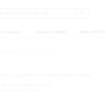
rní chemikálie
Laboratorní nábytek
Kolekce MERCH
robiologii
Vypichovátko PickMaxX
í kolonií a jejich přenos do média v mikrotitrační destičce
ro 96- nebo 384jamkovou destičku
erilního plastového hřebínku