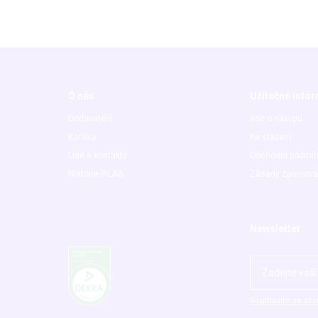
O nás
Užitečné info
Dodavatelé
Vše o nákupu
Kariéra
Ke stažení
Lidé a kontakty
Obchodní podmí
Historie P-LAB
Zásady zpracová
Newsletter
Souhlasím se zpr