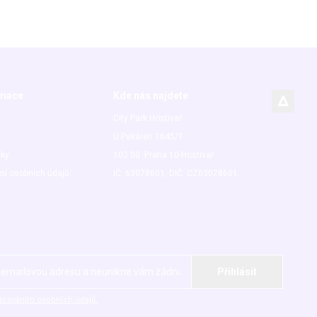
rmace
Kde nás najdete
City Park Hostivař
U Pekáren 1645/1
nky
102 00 Praha 10-Hostivař
ní osobních údajů
IČ: 63078601, DIČ: CZ63078601
acováním osobních údajů.