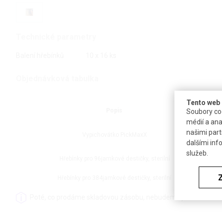
Technické parametry
Balení hřebínků
10 x 16 ks
Objednávková tabulka
Tento web 
Popis
Soubory coo
médií a ana
našimi part
Vypichovátko PickMaxX
dalšími inf
služeb.
Hřebínky pro 96jamkové destičky, sterilní
Hřebínky pro 384jamkové destičky, sterilní
Poté, co prodáme skladovou zásobu, nebudeme již toto zboží