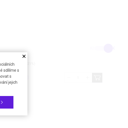
Kč
€
Cena bez DPH (21%)
ciálních
é sdílíme s
novat s
409,02 €
ání jejich
Na dotaz
Na dotaz