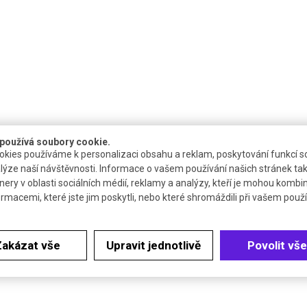
používá soubory cookie.
Dostupnost
Katalogové číslo
kies používáme k personalizaci obsahu a reklam, poskytování funkcí so
lýze naší návštěvnosti. Informace o vašem používání našich stránek tak
nery v oblasti sociálních médií, reklamy a analýzy, kteří je mohou kombi
skladem: méně než 5 bal.
S685002
ormacemi, které jste jim poskytli, nebo které shromáždili při vašem použív
3 až 4 týdny
S685102
Zakázat vše
Upravit jednotlivě
Povolit vše
3 až 4 týdny
S685112
 dodávat