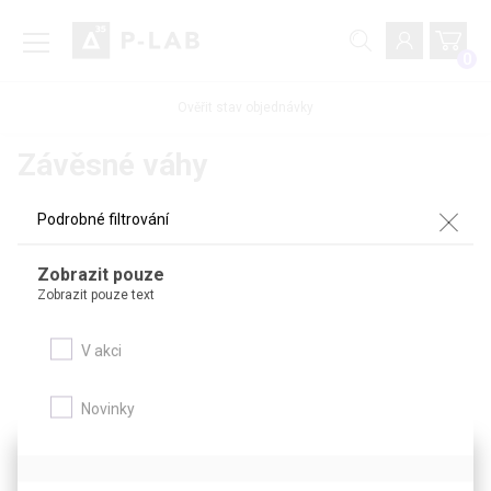
0
Ověřit stav objednávky
Závěsné váhy
Podrobné filtrování
Zboží z kategorie
Zobrazit pouze
Zobrazit pouze text
Podrobné filtrování
V akci
Novinky
Tento web používá soubory cookie.
Soubory cookies používáme k personalizaci obsahu a