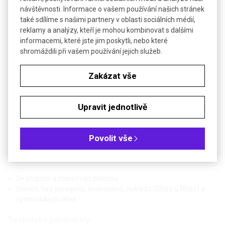
Objednávková tabulka
návštěvnosti. Informace o vašem používání našich stránek
také sdílíme s našimi partnery v oblasti sociálních médií,
reklamy a analýzy, kteří je mohou kombinovat s dalšími
Kč
€
informacemi, které jste jim poskytli, nebo které
shromáždili při vašem používání jejich služeb.
Rozměr (mm): 30 x 105
Zakázat vše
Zkumavka s kulatým dnem na buněčné kultury
"3 v 1" | TPP
Upravit jednotlivě
Poslat dotaz k produktu
Povolit vše
Se šroubovacím víčkem (bez filtru) zajišťujícím výměnu plynů i
ve svislé poloze
Se stupnicí a popisovací plochou
Sterilní, bez pyrogenů, endotoxinů, nukleáz (DNáz a RNáz) a
cytotoxických látek
Technické parametry