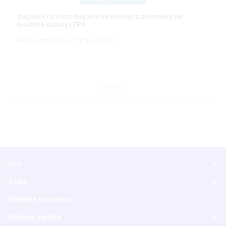
Stojánek na centrifugační zkumavky a zkumavky na
buněčné kultury | TPP
Pro 8 centrifugační a TK zkumavek
DETAIL
Info
O nás
Užitečné informace
Kde nás najdete