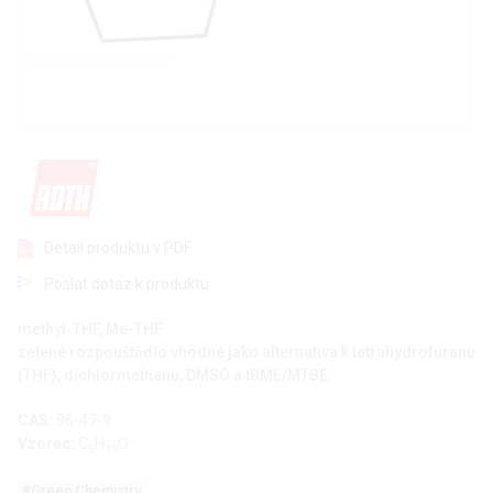
Detail produktu v PDF
Poslat dotaz k produktu
methyl-THF, Me-THF
zelené rozpouštědlo vhodné jako alternativa k tetrahydrofuranu
(THF), dichlormethanu, DMSO a tBME/MTBE
CAS:
96-47-9
Vzorec:
C
H
O
5
10
#Green Chemistry