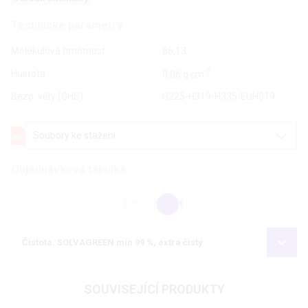
Technické parametry
Molekulová hmotnost
86,13
-3
Hustota
0,86 g·cm
Bezp. věty (GHS)
H225-H319-H335-EUH019
Soubory ke stažení
Objednávková tabulka
Kč
€
Čistota: SOLVAGREEN min 99 %, extra čistý
SOUVISEJÍCÍ PRODUKTY