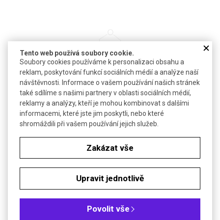
Tento web používá soubory cookie.
Soubory cookies používáme k personalizaci obsahu a
reklam, poskytování funkcí sociálních médií a analýze naší
návštěvnosti. Informace o vašem používání našich stránek
TETRAHYDROFURAN
také sdílíme s našimi partnery v oblasti sociálních médií,
reklamy a analýzy, kteří je mohou kombinovat s dalšími
THF
informacemi, které jste jim poskytli, nebo které
shromáždili při vašem používání jejich služeb.
Zakázat vše
DETAIL
Upravit jednotlivě
AKČNÍ CENA
Povolit vše