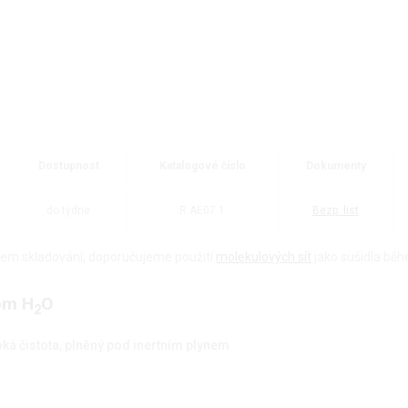
Dostupnost
Katalogové číslo
Dokumenty
do týdne
R.AE07.1
Bezp. list
hem skladování, doporučujeme použití
molekulových sít
jako sušidla běh
pm H
O
2
ká čistota, plněný pod inertním plynem