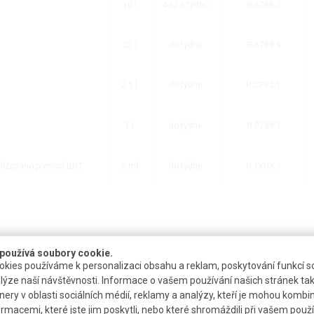
10 l
4 až 6 týdnů
R.6788.3
25 l
do týdne
R.6788.5
2,5 l
do týdne
R.CP82.1
1 l
do týdne
R.0739.1
bilizováno pomocí BHT
5 ml
do týdne
R.1YHX.1
ynem, nestabilizovaný
používá soubory cookie.
kies používáme k personalizaci obsahu a reklam, poskytování funkcí so
lýze naší návštěvnosti. Informace o vašem používání našich stránek tak
nery v oblasti sociálních médií, reklamy a analýzy, kteří je mohou kombi
ormacemi, které jste jim poskytli, nebo které shromáždili při vašem použív