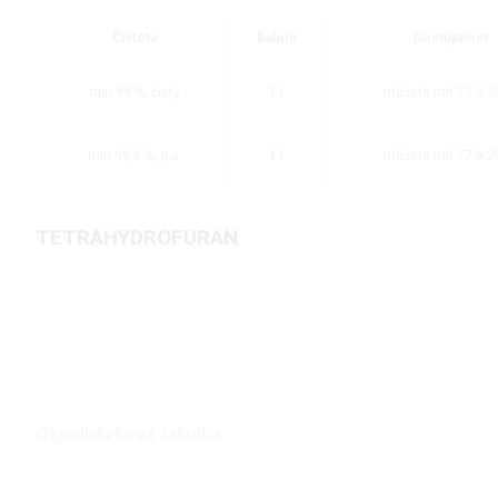
Čistota
Balení
Dostupnost
min 99 %, čistý
1 l
můžete mít 17.8.2
min 99,8 %, p.a.
1 l
můžete mít 17.8.2
TETRAHYDROFURAN
Objednávková tabulka