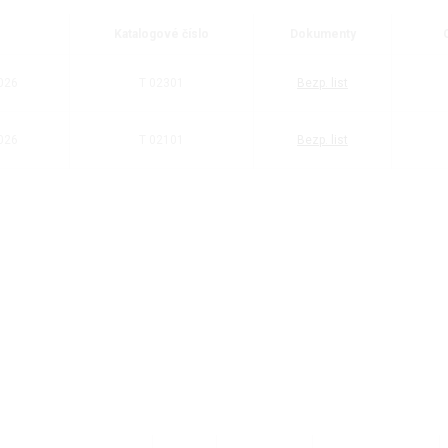
Katalogové číslo
Dokumenty
026
T 02301
Bezp. list
026
T 02101
Bezp. list