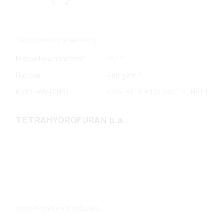
Technické parametry
Molekulová hmotnost
72,11
-3
Hustota
0,89 g·cm
Bezp. věty (GHS)
H225-H319-H335-H351-EUH019
TETRAHYDROFURAN p.a.
Objednávková tabulka