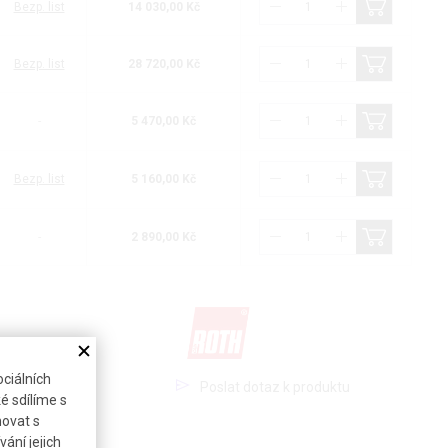
Bezp. list
14 030,00 Kč
Bezp. list
28 720,00 Kč
-
5 470,00 Kč
Bezp. list
5 160,00 Kč
-
2 890,00 Kč
ciálních
Poslat dotaz k produktu
é sdílíme s
novat s
ání jejich