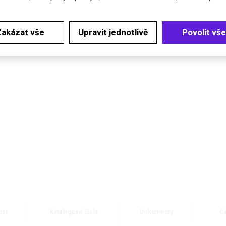
Zakázat vše
Upravit jednotlivě
Povolit vše
ost
Katalogové číslo
Dokumenty
Ce