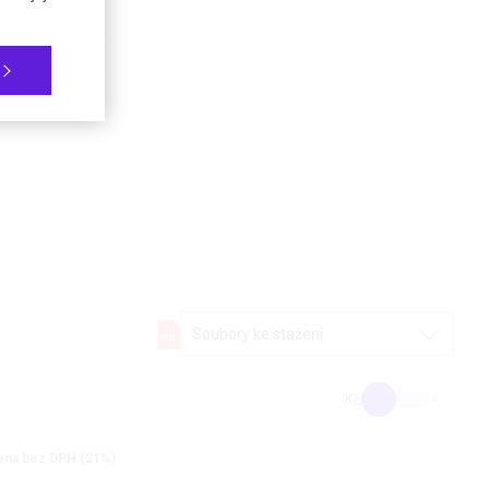
Soubory ke stažení
Kč
€
na bez DPH (21%)