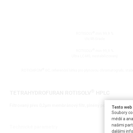
®
ROTISOLV
min 99,9 %
UV/IR-Grade
®
ROTISOLV
min 99,9 %
Ultra LC-MS, nestabilizovaný
®
ROTICHROM
GC, referenční látka pro plynovou chromatografii, sta
®
TETRAHYDROFURAN ROTISOLV
HPLC
Filtrovaný přes 0,2µm membránový filtr, plněný pod inertním pl
Tento web 
Soubory coo
médií a ana
našimi part
Technické parametry
dalšími inf