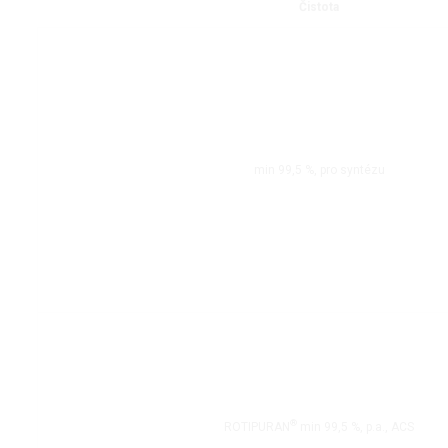
Čistota
min 99,5 %, pro syntézu
®
ROTIPURAN
min 99,5 %, p.a., ACS