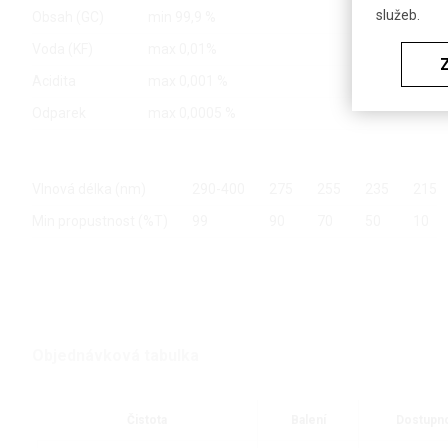
služeb.
Obsah (GC)
min 99,9 %
Voda (KF)
max 0,01%
Acidita
max 0,001 %
Odparek
max 0,0005 %
Vlnová délka (nm)
290-400
275
255
235
215
Min propustnost (%T)
99
90
70
50
10
Objednávková tabulka
Čistota
Balení
Dostupn