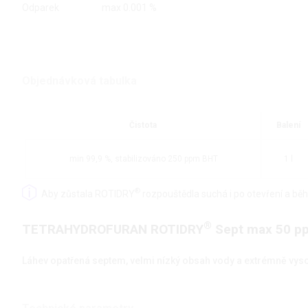
Odparek
max 0.001 %
Objednávková tabulka
Čistota
Balení
min 99,9 %, stabilizováno 250 ppm BHT
1 l
®
Aby zůstala ROTIDRY
rozpouštědla suchá i po otevření a bě
®
TETRAHYDROFURAN ROTIDRY
Sept max 50 p
Láhev opatřená septem, velmi nízký obsah vody a extrémně vyso