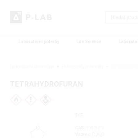
Laboratorní potřeby
Life Science
Laborato
Laboratorní chemikálie
Heterocykly a deriváty
TETRAHYDR
TETRAHYDROFURAN
THF
CAS:
109-99-9
Vzorec:
C
H
O
4
8