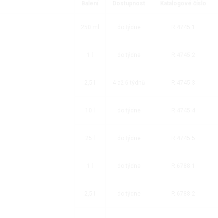
Balení
Dostupnost
Katalogové číslo
250 ml
do týdne
R.4745.1
1 l
do týdne
R.4745.2
2,5 l
4 až 6 týdnů
R.4745.3
10 l
do týdne
R.4745.4
25 l
do týdne
R.4745.5
1 l
do týdne
R.6788.1
2,5 l
do týdne
R.6788.2