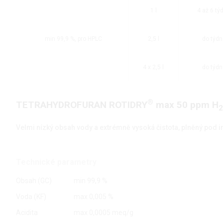
1 l
4 až 6 tý
min 99,9 %, pro HPLC
2,5 l
do týdn
4 x 2,5 l
do týdn
®
TETRAHYDROFURAN ROTIDRY
max 50 ppm H
2
Velmi nízký obsah vody a extrémně vysoká čistota, plněný pod 
Technické parametry
Obsah (GC)
min 99,9 %
Voda (KF)
max 0,005 %
Acidita
max 0,0005 meq/g