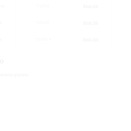
dnů
T 02702
Bezp. list
e
T 02701
Bezp. list
e
T 02701.4
Bezp. list
O
inertním plynem