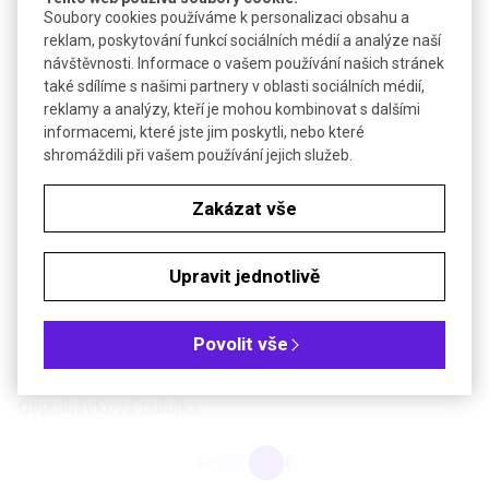
Soubory cookies používáme k personalizaci obsahu a
Cytostatikum, toxické a senzitivní na světlo
reklam, poskytování funkcí sociálních médií a analýze naší
Technické parametry
návštěvnosti. Informace o vašem používání našich stránek
také sdílíme s našimi partnery v oblasti sociálních médií,
Molekulová hmotnost
1255,5
reklamy a analýzy, kteří je mohou kombinovat s dalšími
informacemi, které jste jim poskytli, nebo které
10 mg/ml v DMSO nebo
shromáždili při vašem používání jejich služeb.
Zásobní roztok
methanolu (skladování při -20
°C v lahvičce obalené fólií)
Zakázat vše
Pracovní koncentrace
50 µg/ml
Bezp. věty (GHS)
H300
Upravit jednotlivě
Teplota skladování
+4 °C
Povolit vše
Soubory ke stažení
Objednávková tabulka
Kč
€