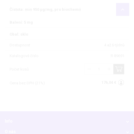
Čistota: min 950 µg/mg, pro biochemii
Balení: 5 mg
Obal: sklo
Dostupnost
4 až 6 týdnů
Katalogové číslo
R 89691
Počet kusů
176,04 €
Cena bez DPH (21%)
Info
O nás