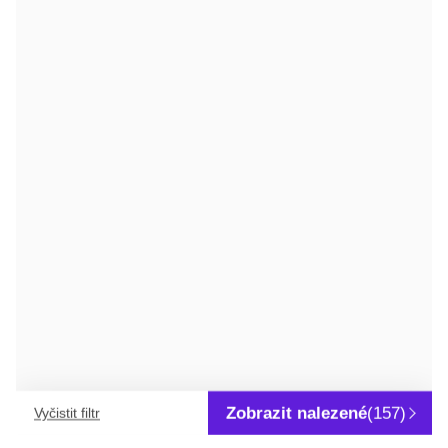
DETAIL
n-UNDEKAN
DETAIL
Zobrazit nalezené
(157)
Vyčistit filtr