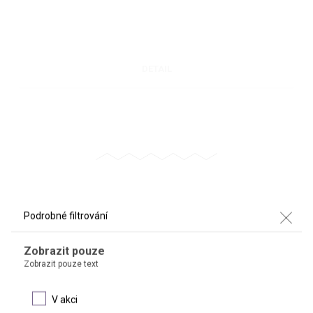
DETAIL
Podrobné filtrování
n-DODEKAN
Zobrazit pouze
Zobrazit pouze text
V akci