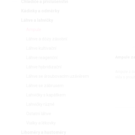
Chladiče a příslušenství
Kádinky a odměrky
Láhve a lahvičky
Ampule
Láhve a dózy zásobní
Láhve kultivační
Ampule za
Láhve reagenční
Láhve hybridizační
Ampule z či
Láhve se šroubovacím uzávěrem
skla s prou
Láhve se zábrusem
Lahvičky s kapátkem
Lahvičky různé
Ostatní láhve
Vialky a lékovky
Lihoměry a hustoměry