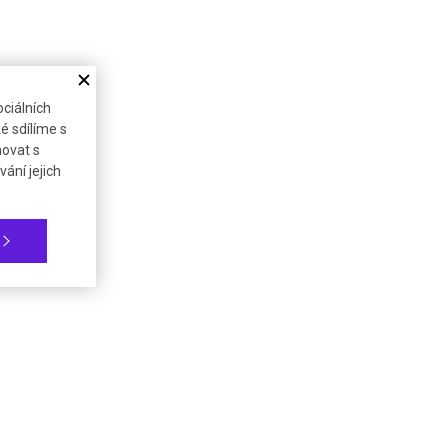
ciálních
é sdílíme s
novat s
ání jejich