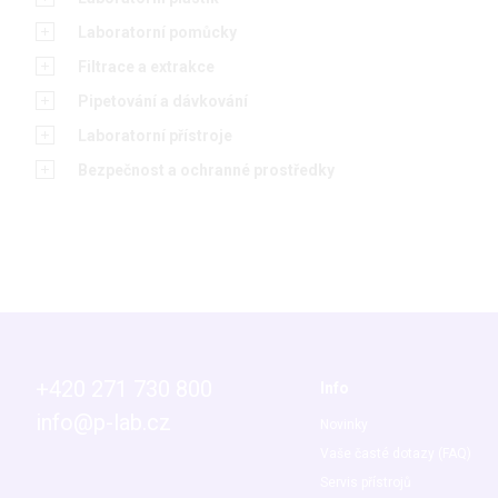
Laboratorní pomůcky
Filtrace a extrakce
Pipetování a dávkování
Laboratorní přístroje
Bezpečnost a ochranné prostředky
+420 271 730 800
Info
info@p-lab.cz
Novinky
Vaše časté dotazy (FAQ)
Servis přístrojů