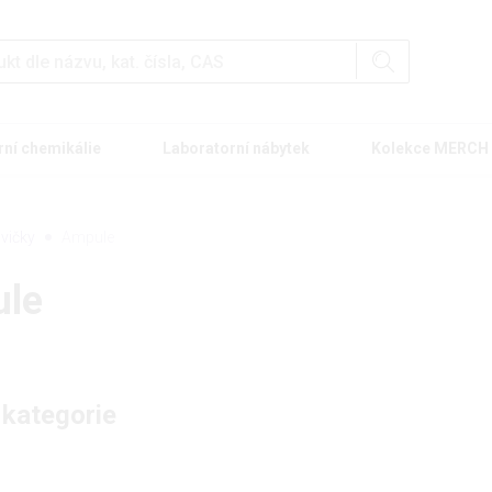
rní chemikálie
Laboratorní nábytek
Kolekce MERCH
hvičky
Ampule
le
 kategorie