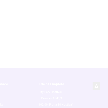
rmace
Kde nás najdete
City Park Hostivař
U Pekáren 1645/1
nky
102 00 Praha 10-Hostivař