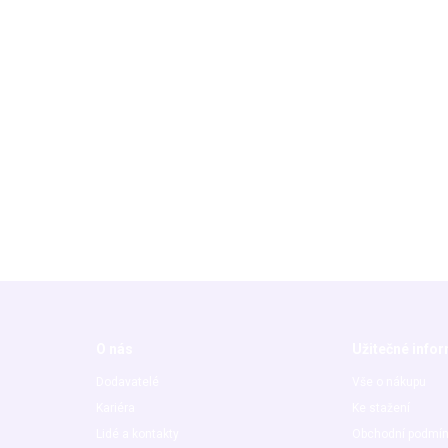
O nás
Užitečné info
Dodavatelé
Vše o nákupu
Kariéra
Ke stažení
Lidé a kontakty
Obchodní podmí