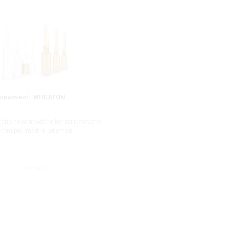
tavovací | WHEATON
rého nebo hnědého borosilikátového
žkem pro snadné odlomení
DETAIL