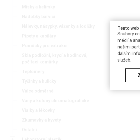
Misky a kelímky
Nádobky barvicí
Nálevky, násypky, váženky a lodičky
Tento web 
Soubory coo
Pipety a kapiláry
médií a ana
Pomůcky pro extrakci
našimi part
dalšími inf
Skla podložní, krycí a hodinová,
služeb.
počítací komůrky
Teploměry
Tyčinky a kuličky
Válce odměrné
Vany a kolony chromatografické
Vialky a lékovky
Zkumavky a kyvety
Ostatní
Laboratorní plastik