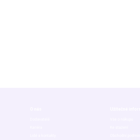
O nás
Užitečné info
Dodavatelé
Vše o nákupu
Kariéra
Ke stažení
Lidé a kontakty
Obchodní podmí