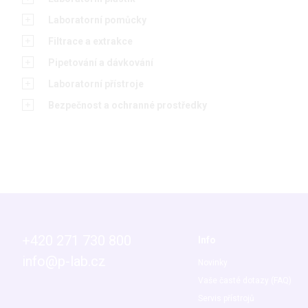
Laboratorní pomůcky
Filtrace a extrakce
Pipetování a dávkování
Laboratorní přístroje
Bezpečnost a ochranné prostředky
+420 271 730 800
Info
info@p-lab.cz
Novinky
Vaše časté dotazy (FAQ)
Servis přístrojů