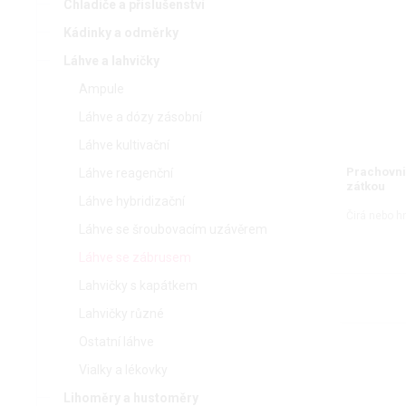
Chladiče a příslušenství
Kádinky a odměrky
Láhve a lahvičky
Ampule
Láhve a dózy zásobní
Láhve kultivační
Prachovni
Láhve reagenční
zátkou
Láhve hybridizační
Čirá nebo h
Láhve se šroubovacím uzávěrem
Láhve se zábrusem
Lahvičky s kapátkem
Lahvičky různé
Ostatní láhve
Vialky a lékovky
Lihoměry a hustoměry