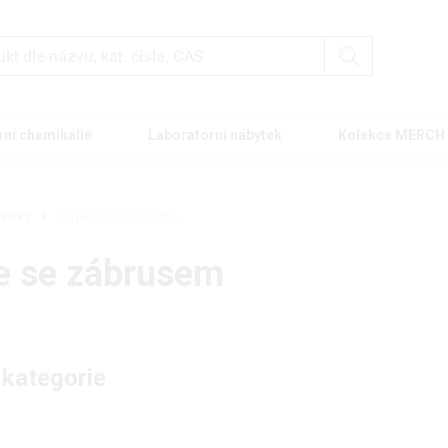
rní chemikálie
Laboratorní nábytek
Kolekce MERCH
hvičky
Láhve se zábrusem
e se zábrusem
 kategorie