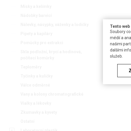
Misky a kelímky
Nádobky barvicí
Nálevky, násypky, váženky a lodičky
Tento web 
Soubory coo
Pipety a kapiláry
médií a ana
Pomůcky pro extrakci
našimi part
dalšími inf
Skla podložní, krycí a hodinová,
služeb.
počítací komůrky
Teploměry
Tyčinky a kuličky
Válce odměrné
Vany a kolony chromatografické
Vialky a lékovky
Zkumavky a kyvety
Ostatní
Laboratorní plastik