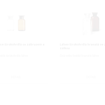
ce širokohrdlá se zábrusem a
Láhev širokohrdlá hranatá se
zátkou
nědá širokohrdlá láhev
Čirá nebo hnědá hranatá láhev
DETAIL
DETAIL