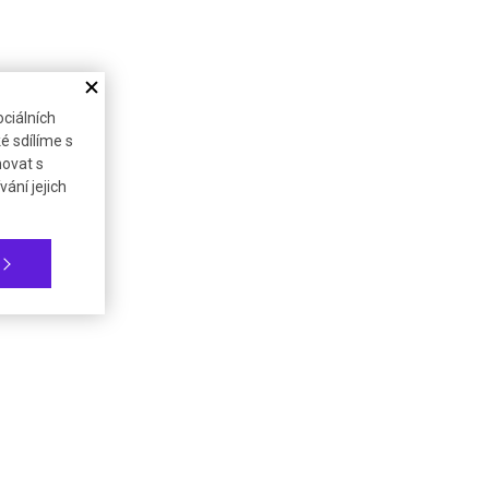
ciálních
é sdílíme s
novat s
ání jejich