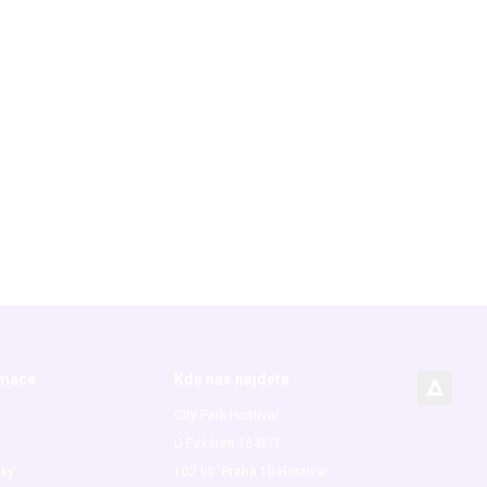
rmace
Kde nás najdete
City Park Hostivař
U Pekáren 1645/1
nky
102 00 Praha 10-Hostivař