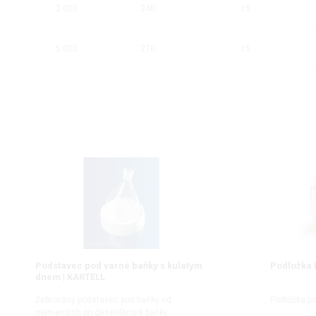
2 000
240
15
5 000
270
15
Podstavec pod varné baňky s kulatým
Podložka 
dnem | KARTELL
Žebrovaný podstavec pod baňky od
Podložka p
nejmenších po desetilitrové baňky