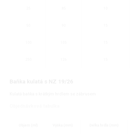
25
85
10
50
90
15
100
105
15
250
126
15
Baňka kulatá s NZ 19/26
Kulatá baňka s krátkým hrdlem se zábrusem
Objednávková tabulka
Objem (ml)
Výška (mm)
Délka hrdla (mm)