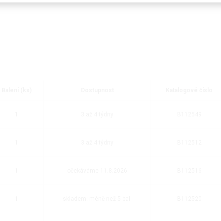
Balení (ks)
Dostupnost
Katalogové číslo
1
3 až 4 týdny
B112549
1
3 až 4 týdny
B112512
1
očekáváme 11.8.2026
B112516
1
skladem: méně než 5 bal.
B112520