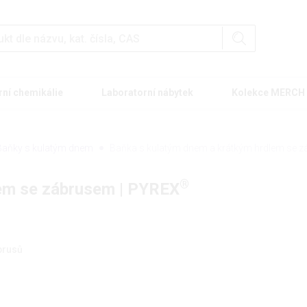
rní chemikálie
Laboratorní nábytek
Kolekce MERCH
Baňky s kulatým dnem
Baňka s kulatým dnem a krátkým hrdlem se 
®
lem se zábrusem | PYREX
brusů