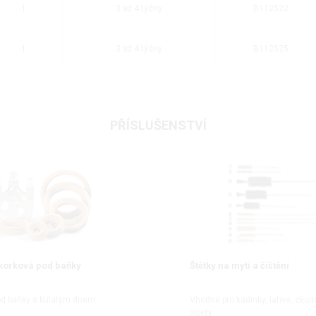
1
3 až 4 týdny
B112522
1
3 až 4 týdny
B112525
PŘÍSLUŠENSTVÍ
korková pod baňky
Štětky na mytí a čištění
od baňky s kulatým dnem
Vhodné pro kádinky, lahve, zku
pipety