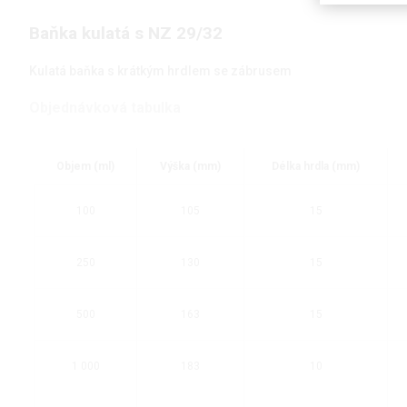
Baňka kulatá s NZ 29/32
Kulatá baňka s krátkým hrdlem se zábrusem
Objednávková tabulka
Objem (ml)
Výška (mm)
Délka hrdla (mm)
100
105
15
250
130
15
500
163
15
1 000
183
10