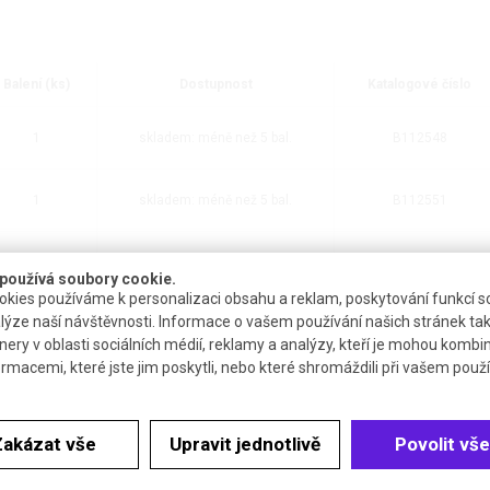
Balení (ks)
Dostupnost
Katalogové číslo
1
skladem: méně než 5 bal.
B112548
1
skladem: méně než 5 bal.
B112551
1
skladem: méně než 5 bal.
B112552
používá soubory cookie.
kies používáme k personalizaci obsahu a reklam, poskytování funkcí so
lýze naší návštěvnosti. Informace o vašem používání našich stránek tak
1
skladem: méně než 5 bal.
B112556
nery v oblasti sociálních médií, reklamy a analýzy, kteří je mohou kombi
ormacemi, které jste jim poskytli, nebo které shromáždili při vašem použív
1
3 až 4 týdny
B112560
Zakázat vše
Upravit jednotlivě
Povolit vše
1
3 až 4 týdny
B112562