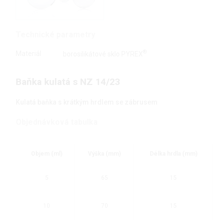
Technické parametry
®
Materiál
borosilikátové sklo PYREX
Baňka kulatá s NZ 14/23
Kulatá baňka s krátkým hrdlem se zábrusem
Objednávková tabulka
Objem (ml)
Výška (mm)
Délka hrdla (mm)
5
65
15
10
70
15