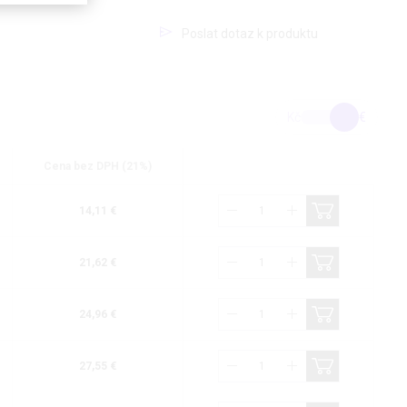
Poslat dotaz k produktu
Kč
€
Cena bez DPH (21%)
14,11 €
21,62 €
24,96 €
27,55 €