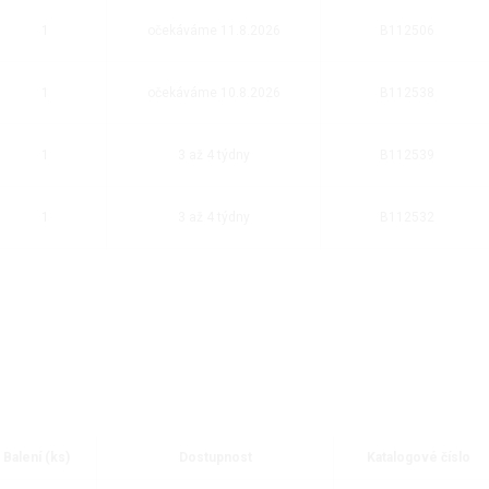
1
očekáváme 11.8.2026
B112506
1
očekáváme 10.8.2026
B112538
1
3 až 4 týdny
B112539
1
3 až 4 týdny
B112532
Balení (ks)
Dostupnost
Katalogové číslo