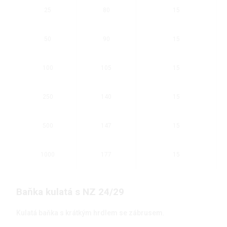
25
80
15
50
90
15
100
105
15
250
140
15
500
147
15
1000
177
15
Baňka kulatá s NZ 24/29
Kulatá baňka s krátkým hrdlem se zábrusem.