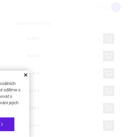
Kč
€
Cena bez DPH (21%)
16,69 €
19,78 €
21,45 €
ciálních
é sdílíme s
25,13 €
novat s
ání jejich
28,88 €
55,51 €