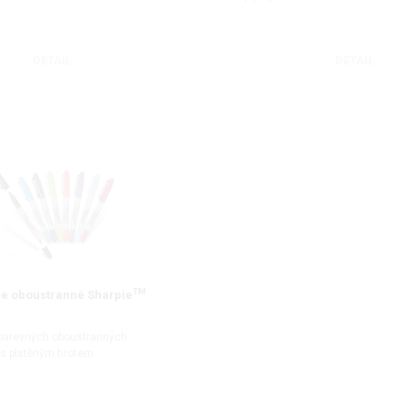
DETAIL
DETAIL
TM
e oboustranné Sharpie
barevných oboustranných
 s plstěným hrotem