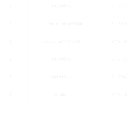
1
3 až 4 týdny
B112536
1
skladem: méně než 5 bal.
B112508
1
očekáváme 11.8.2026
B112509
1
3 až 4 týdny
B112542
1
3 až 4 týdny
B112546
1
skladem
B112550