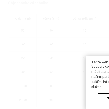
Objednávková tabulka
Objem (ml)
Výška (mm)
Délka hrdla (mm)
50
90
15
100
105
15
250
140
15
Tento web 
Soubory coo
médií a ana
500
163
15
našimi part
dalšími inf
1 000
180
15
služeb.
2 000
205
10