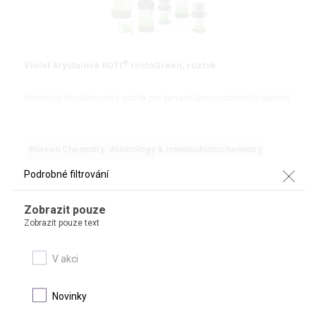
®
Violeť krystalová ROTI
HistoGreen, roztok
Netoxický bezalkoholový roztok pro barvení Gram-pozitivních bakterií
#Green Chemistry
#Histology & Immunohistochemistry
#Microscopy
#Microbiology
Podrobné filtrování
DETAIL
Zobrazit pouze
Zobrazit pouze text
V akci
Novinky