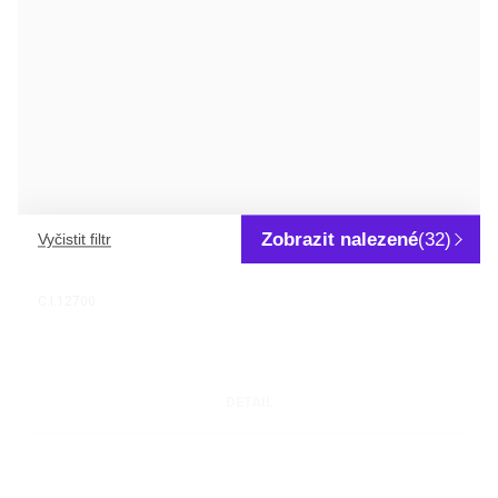
DETAIL
Zobrazit nalezené
(32)
Vyčistit filtr
ŽLUŤ SUDANOVÁ G
C.I.12700
DETAIL