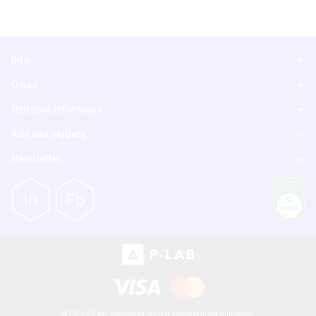
Info
O nás
Užitečné informace
Kde nás najdete
Newsletter
© 2026 P-LAB,
Internetový obchod
Vytvořila firma
Blueghost
.