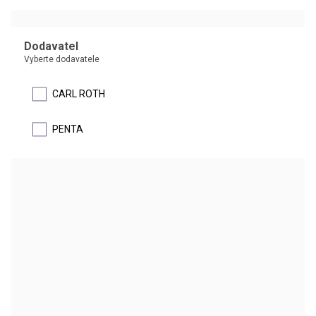
VIOLEŤ KRYSTALOVÁ
Dodavatel
Vyberte dodavatele
C.I.42555, hexamethylpararosanilin chlorid, methyl violeť 10B,
genciánová violeť
CARL ROTH
Krystalová violeť je rozpustná ve vodě i alkoholu
PENTA
DETAIL
Laktofenolová modř roztok