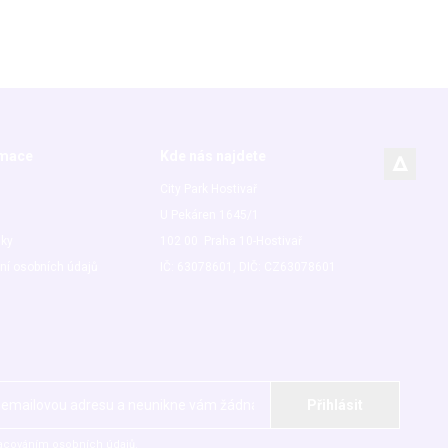
rmace
Kde nás najdete
City Park Hostivař
U Pekáren 1645/1
nky
102 00 Praha 10-Hostivař
ní osobních údajů
IČ: 63078601, DIČ: CZ63078601
acováním osobních údajů.