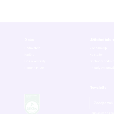
O nás
Užitečné info
Dodavatelé
Vše o nákupu
Kariéra
Ke stažení
Lidé a kontakty
Obchodní podmí
Historie P-LAB
Zásady zpracová
Newsletter
Souhlasím se zpr