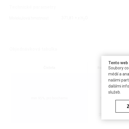
Technické parametry
371,81 + x H
O
Molekulová hmotnost
2
Objednávková tabulka
Tento web 
Soubory coo
Čistota
Balení
médií a ana
našimi part
1 g
dalšími inf
služeb.
min 95%, pro biochemii
5 g
25 g