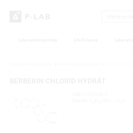
Laboratorní potřeby
Life Science
Laborato
Laboratorní chemikálie
Heterocykly a deriváty
BERBERIN C
BERBERIN CHLORID HYDRÁT
CAS:
141433-60-5
Vzorec:
C
H
ClNO
· x H
O
20
18
4
2