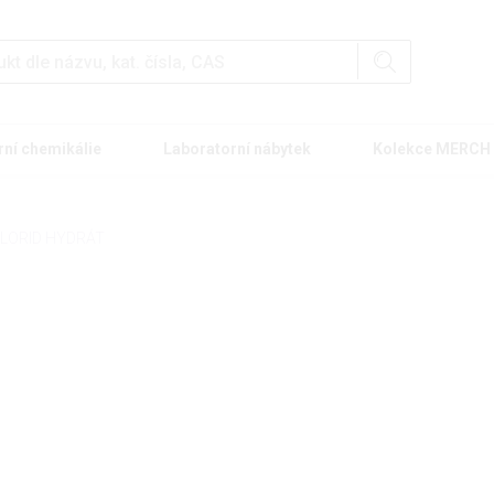
rní chemikálie
Laboratorní nábytek
Kolekce MERCH
HLORID HYDRÁT