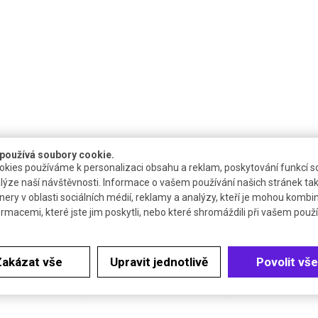
používá soubory cookie.
kies používáme k personalizaci obsahu a reklam, poskytování funkcí so
Dostupnost
Katalogové číslo
Cena bez
lýze naší návštěvnosti. Informace o vašem používání našich stránek tak
nery v oblasti sociálních médií, reklamy a analýzy, kteří je mohou kombi
do týdne
R.3192.1
41
ormacemi, které jste jim poskytli, nebo které shromáždili při vašem použív
4 až 6 týdnů
R.3192.2
133
Zakázat vše
Upravit jednotlivě
Povolit vše
4 až 6 týdnů
R.3192.3
515