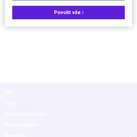
1536jamková nesterilní destička bez povrchové úpravy
Povolit vše
#Nucleic Acid Workflow
#Biochemistry
DETAIL
Info
O nás
Užitečné informace
Kde nás najdete
Newsletter