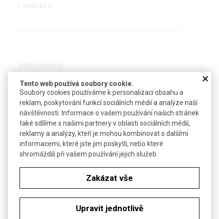
ZYMOLÁZA
Lytikáza, β-1,3-glukan laminaripentaohydroláza, lyofilizovaná
#Biochemistry
Tento web používá soubory cookie.
Soubory cookies používáme k personalizaci obsahu a
DETAIL
reklam, poskytování funkcí sociálních médií a analýze naší
návštěvnosti. Informace o vašem používání našich stránek
NOVINKA
také sdílíme s našimi partnery v oblasti sociálních médií,
reklamy a analýzy, kteří je mohou kombinovat s dalšími
informacemi, které jste jim poskytli, nebo které
shromáždili při vašem používání jejich služeb.
Zakázat vše
™
Destička mikrotitrační 1536jamková pureGrade
| BRAND
Upravit jednotlivě