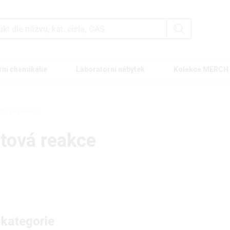
rní chemikálie
Laboratorní nábytek
Kolekce MERCH
etová reakce
etová reakce
 kategorie