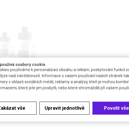
používá soubory cookie.
kies používáme k personalizaci obsahu a reklam, poskytování funkcí so
®
ntifikaci proteinů ROTI
QUANT
lýze naší návštěvnosti. Informace o vašem používání našich stránek tak
nery v oblasti sociálních médií, reklamy a analýzy, kteří je mohou kombi
ký test pro detekci a kvantifikaci
ormacemi, které jste jim poskytli, nebo které shromáždili při vašem použív
CA/Biuretova reakce)
Zakázat vše
Upravit jednotlivě
Povolit vše
DETAIL