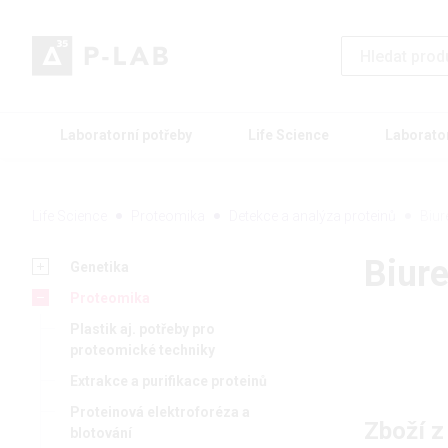
Laboratorní potřeby
Life Science
Laborato
Life Science
Proteomika
Detekce a analýza proteinů
Biur
Biur
Genetika
Proteomika
Plastik aj. potřeby pro
proteomické techniky
Extrakce a purifikace proteinů
Proteinová elektroforéza a
Zboží z
blotování