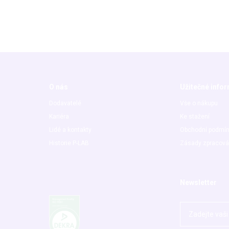
O nás
Užitečné info
Dodavatelé
Vše o nákupu
Kariéra
Ke stažení
Lidé a kontakty
Obchodní podmí
Historie P-LAB
Zásady zpracová
Newsletter