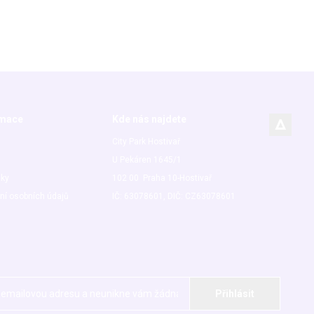
rmace
Kde nás najdete
City Park Hostivař
U Pekáren 1645/1
nky
102 00 Praha 10-Hostivař
ní osobních údajů
IČ: 63078601, DIČ: CZ63078601