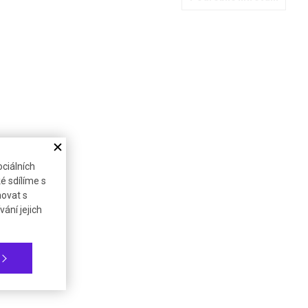
ciálních
é sdílíme s
novat s
ání jejich