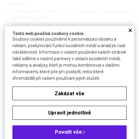
rozsahu
Volitelná rychlost ohřevu 1 až 5 °C za minutu, zvukový signál při
dosažení bodu tání
LCD displej pro digitální zobrazení všech důležitých dat, snadno
čistitelná klávesnice
Tento web používá soubory cookie.
Rozhraní RS-232 pro export dat
Soubory cookies používáme k personalizaci obsahu a
Bodotávek lze doplnit našroubováním nástavce pro usnadnění
reklam, poskytování funkcí sociálních médií a analýze naší
zasunutí kapiláry se vzorkem
návštěvnosti. Informace o vašem používání našich stránek
také sdílíme s našimi partnery v oblasti sociálních médií,
Technické parametry
reklamy a analýzy, kteří je mohou kombinovat s dalšími
informacemi, které jste jim poskytli, nebo které
Teplotní rozsah
25 - 400 °C
shromáždili při vašem používání jejich služeb.
±0,3 °C v rozsahu 25 - 200 °C
Přesnost
±0,5 °C v rozsahu 200-400 °C
Zakázat vše
Rozlišení
0,1 °C
1 °C / min, 2 °C / min, 3 °C /
Upravit jednotlivě
Rychlost zvyšování teploty
min, 4 °C / min, 5 °C / min
cca 4 min na 200 °C, cca 9 min
Rychlost ohřevu
Povolit vše
na 300 °C