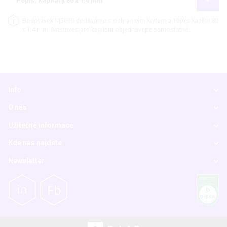
Popis: Kapiláry 80 x 1,4 mm
Bodotávek M5000 dodáváme s ochranným krytem a 100ks kapilár 80
x 1,4 mm. Nástavec pro kapiláru objednávejte samostatně.
Info
O nás
Užitečné informace
Kde nás najdete
Newsletter