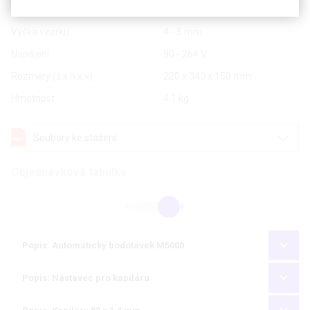
Rozměry kapilár
průměr 1,4 mm, délka 80 mm
Výška vzorku
4 - 5 mm
Napájení
90 - 264 V
Rozměry (š x h x v)
220 x 340 x 150 mm
Hmotnost
4,1 kg
Soubory ke stažení
Objednávková tabulka
Kč
€
Popis: Automatický bodotávek M5000
Popis: Nástavec pro kapiláru