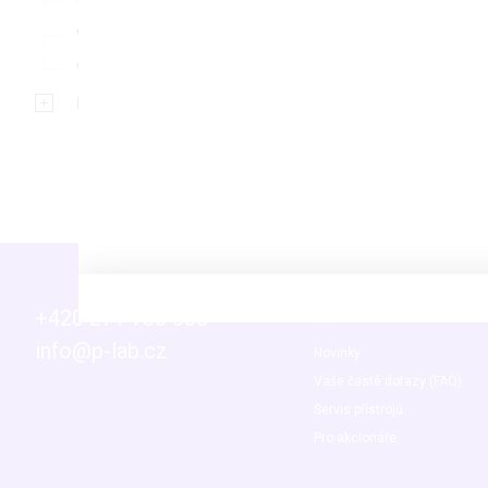
Vodní lázně
Vortexy
Vývěvy a příslušenství
Bezpečnost a ochranné prostředky
+420 271 730 800
Info
info@p-lab.cz
Novinky
Vaše časté dotazy (FAQ)
Servis přístrojů
Pro akcionáře