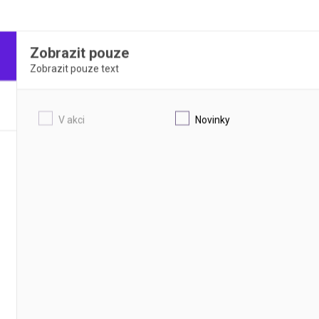
Zobrazit pouze
Zobrazit pouze text
V akci
Novinky
 analogový MP-100 | COLE-
Bodotávek digitální MP-200D 
TUART
HR | COLE-PARMER STUART
dotávek s lihovým teploměrem na
Bodotávky s elektronickým teplom
tání vzorku v kapiláře
přímé čtení teploty na displeji
DETAIL
DETAIL