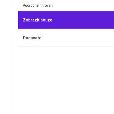
Analyzátory vlhkosti
Podrobné filtrování
Autoklávy
Baterie
Zobrazit pouze
Blokové lázně
Bodotávky
Dodavatel
Centrifugy
Cyclery
Dataloggery
Bodotávek
Elektroforézy
PARMER S
Hlukoměry, luxmetry a
Klasický bo
anemometry
měření bodu 
Homogenizátory
Hustoměry
Chladicí lázně
Inkubátory