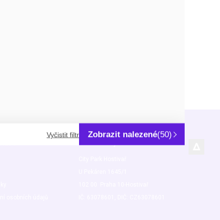
Zobrazit nalezené
(50)
Vyčistit filtr
rmace
Kde nás najdete
City Park Hostivař
U Pekáren 1645/1
nky
102 00 Praha 10-Hostivař
ní osobních údajů
IČ: 63078601, DIČ: CZ63078601