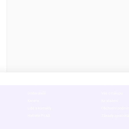
O nás
Užitečné info
Dodavatelé
Vše o nákupu
Kariéra
Ke stažení
Lidé a kontakty
Obchodní podmí
Historie P-LAB
Zásady zpracová