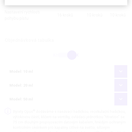
nasávání
ml/s
ml/s
ml/s
Nastavení rychlosti
16 kroků
10 kroků
10 kroků
pohybu pístu
Objednávková tabulka
Kč
€
Model: 10 ml
Model: 20 ml
Model: 50 ml
®
Byrety Opus
dodáváme s nasávací hadičkou, recirkulační hadičkou,
výtokovou částí, klíčem na ventilky, ovládací jednotkou "titration" se
75 cm dlouhým propojovacím datovým kabelem, hnědým ochraným
kontrolním okénkem pro kapaliny citlivé na světlo, síťovým