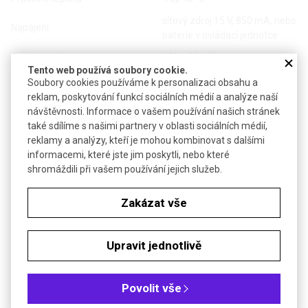
síťový zdroj 15 V, 850 mA, nebo
Napájení
baterie v ovládací jednotce
Rozměry dávkovače
320 x 80 x 63 mm
Tento web používá soubory cookie.
Rozměry ovládací jednotky
55 x 130 x 110 mm
Soubory cookies používáme k personalizaci obsahu a
reklam, poskytování funkcí sociálních médií a analýze naší
Hmotnost dávkovače
660 g
návštěvnosti. Informace o vašem používání našich stránek
Hmotnost ovládací jednotky
230 g (bez bateriového bloku)
také sdílíme s našimi partnery v oblasti sociálních médií,
reklamy a analýzy, kteří je mohou kombinovat s dalšími
Záruka pro firmy
12 měsíců
informacemi, které jste jim poskytli, nebo které
Záruka pro spotřebitele
24 měsíců
shromáždili při vašem používání jejich služeb.
Zakázat vše
Model
10 ml
20 ml
50 ml
Max. objem po automat.
0,010 -
0,01 -
1,00 -
Upravit jednotlivě
doplnění
99,999 ml
200 ml
500 ml
Rozlišení
< 1 µl
< 1 µl
< 2 µl
Povolit vše
Rychlost titrování /
0,01 až 2
0,1 až 4
1 až 10