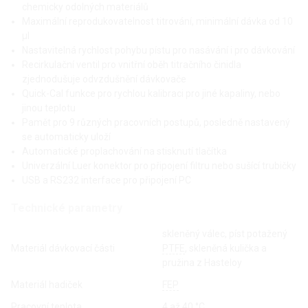
chemicky odolných materiálů
Maximální reprodukovatelnost titrování, minimální dávka od 10
µl
Nastavitelná rychlost pohybu pístu pro nasávání i pro dávkování
Recirkulační ventil pro vnitřní oběh titračního činidla
zjednodušuje odvzdušnění dávkovače
Quick-Cal funkce pro rychlou kalibraci pro jiné kapaliny, nebo
jinou teplotu
Pamět pro 9 různých pracovních postupů, posledně nastavený
se automaticky uloží
Automatické proplachování na stisknutí tlačítka
Univerzální Luer konektor pro připojení filtru nebo sušící trubičky
USB a RS232 interface pro připojení PC
Technické parametry
skleněný válec, píst potažený
Materiál dávkovací části
PTFE
, skleněná kulička a
pružina z Hasteloy
Materiál hadiček
FEP
Pracovní teplota
4 až 40 °C