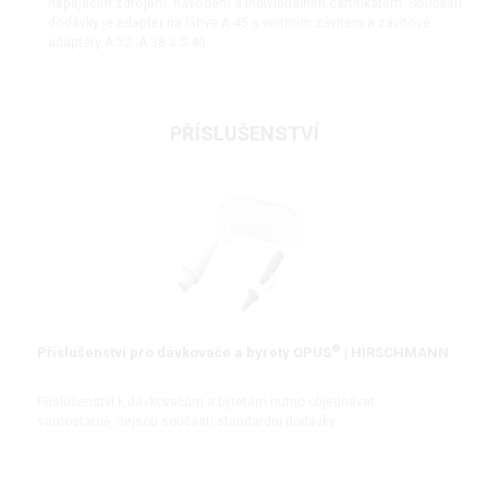
napájecím zdrojem, návodem a individualním certifikátem. Součástí
dodávky je adaptér na láhve A 45 s vnitřním závitem a závitové
adaptéry A 32, A 38 a S 40
PŘÍSLUŠENSTVÍ
®
Příslušenství pro dávkovače a byrety OPUS
| HIRSCHMANN
Příslušenství k dávkovačům a byretám nutno objednávat
samostatně, nejsou součástí standardní dodávky