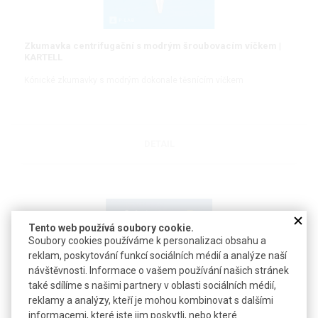
Zkumavka centrifugační s modrým šroubovacím víčkem |
KARTELL
Kónické zkumavky s modrým dokonale těsnícím víčkem
DETAIL
Tento web používá soubory cookie.
Soubory cookies používáme k personalizaci obsahu a
reklam, poskytování funkcí sociálních médií a analýze naší
návštěvnosti. Informace o vašem používání našich stránek
také sdílíme s našimi partnery v oblasti sociálních médií,
Zkumavka centrifugační se žlutým šroubovacím víčkem |
reklamy a analýzy, kteří je mohou kombinovat s dalšími
TPP
informacemi, které jste jim poskytli, nebo které