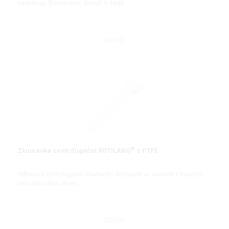
centrifugy (Beckmann, Sorvall a další)
DETAIL
®
Zkumavka centrifugační ROTILABO
z PTFE
Teflonové centrifugační zkumavky dostupné ve variantě s kulatým
nebo kónickým dnem
DETAIL