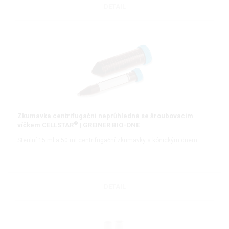
DETAIL
Zkumavka centrifugační neprůhledná se šroubovacím
®
víčkem CELLSTAR
| GREINER BIO-ONE
Sterilní 15 ml a 50 ml centrifugační zkumavky s kónickým dnem
DETAIL