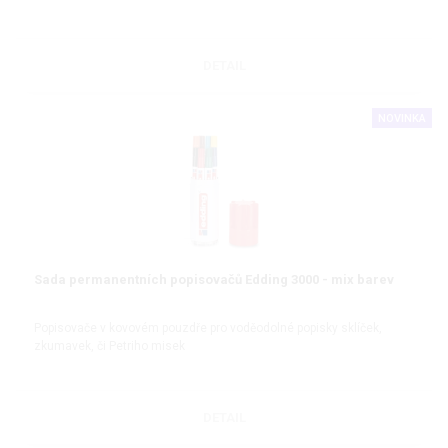
DETAIL
NOVINKA
Sada permanentních popisovačů Edding 3000 - mix barev
Popisovače v kovovém pouzdře pro voděodolné popisky sklíček,
zkumavek, či Petriho misek
DETAIL