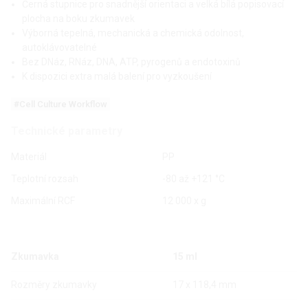
Černá stupnice pro snadnější orientaci a velká bílá popisovací
plocha na boku zkumavek
Výborná tepelná, mechanická a chemická odolnost,
autoklávovatelné
Bez DNáz, RNáz, DNA, ATP, pyrogenů a endotoxinů
K dispozici extra malá balení pro vyzkoušení
#Cell Culture Workflow
Technické parametry
Materiál
PP
Teplotní rozsah
-80 až +121 °C
Maximální RCF
12 000 x g
Zkumavka
15 ml
5
Rozměry zkumavky
17 x 118,4 mm
2