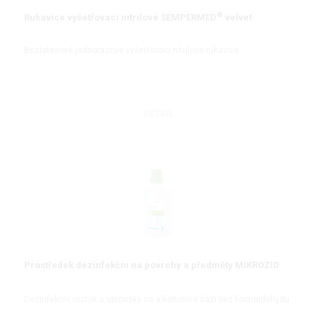
®
Rukavice vyšetřovací nitrilové SEMPERMED
velvet
Bezlatexové jednorázové vyšetřovací nitrilové rukavice
DETAIL
Prostředek dezinfekční na povrchy a předměty MIKROZID
Dezinfekční roztok a ubrousky na alkoholové bázi bez formaldehydu