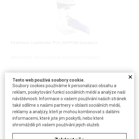
FastGene CapMaster Pro | NIPPON Genetics
Automatický otvírač/uzavírač šroubovacích uzávěrů
Tento web používá soubory cookie.
#Cell Culture Workflow
Soubory cookies používáme k personalizaci obsahu a
reklam, poskytování funkcí sociálních médií a analýze naší
DETAIL
návštěvnosti. Informace o vašem používání našich stránek
také sdílíme s našimi partnery v oblasti sociálních médií,
reklamy a analýzy, kteří je mohou kombinovat s dalšími
NOVINKA
informacemi, které jste jim poskytli, nebo které
shromáždili při vašem používání jejich služeb.