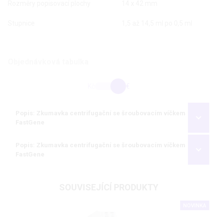
Rozměry popisovací plochy
14 x 42 mm
1
Stupnice
1,5 až 14,5 ml po 0,5 ml
5
Objednávková tabulka
Kč
€
Popis: Zkumavka centrifugační se šroubovacím víčkem
FastGene
Popis: Zkumavka centrifugační se šroubovacím víčkem
FastGene
SOUVISEJÍCÍ PRODUKTY
NOVINKA