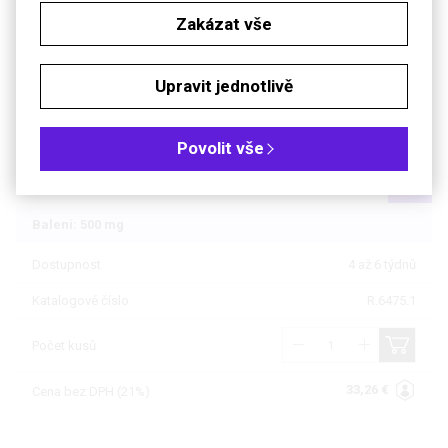
Zakázat vše
Soubory ke stažení
Objednávková tabulka
Upravit jednotlivě
Kč
€
Povolit vše
Čistota: min 98 %
Balení: 500 mg
Dostupnost
4 až 6 týdnů
Katalogové číslo
R.6475.1
Počet kusů
33,26 €
Cena bez DPH (21%)