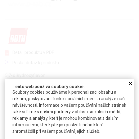
Detail produktu v PDF
Poslat dotaz k produktu
5,7-dihydroxyflavon
Tento web používá soubory cookie.
CAS:
480-40-0
Soubory cookies používáme k personalizaci obsahu a
Vzorec:
C
H
O
15
10
4
reklam, poskytování funkcí sociálních médií a analýze naší
návštěvnosti. Informace o vašem používání našich stránek
Technické parametry
také sdílíme s našimi partnery v oblasti sociálních médií,
reklamy a analýzy, kteří je mohou kombinovat s dalšími
Molekulová hmotnost
254,24
informacemi, které jste jim poskytli, nebo které
Teplota skladování
-20 °C
shromáždili při vašem používání jejich služeb.