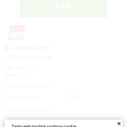
Detail produktu v PDF
Poslat dotaz k produktu
CAS:
7440-31-5
Vzorec:
Sn
Technické parametry
Atomová hmotnost
118,71
Objednávková tabulka
Kč
€
Tento web používá soubory cookie.