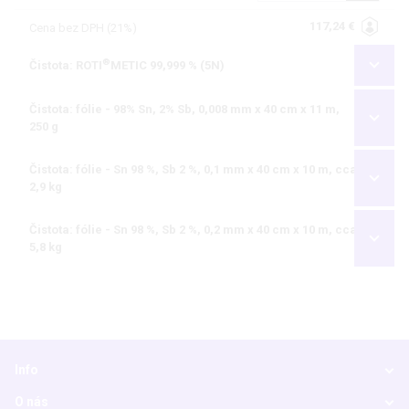
117,24 €
Cena bez DPH (21%)
®
Čistota: ROTI
METIC 99,999 % (5N)
Čistota: fólie - 98% Sn, 2% Sb, 0,008 mm x 40 cm x 11 m,
250 g
Čistota: fólie - Sn 98 %, Sb 2 %, 0,1 mm x 40 cm x 10 m, cca
2,9 kg
Čistota: fólie - Sn 98 %, Sb 2 %, 0,2 mm x 40 cm x 10 m, cca
5,8 kg
Info
O nás