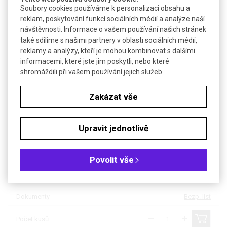
Soubory cookies používáme k personalizaci obsahu a
reklam, poskytování funkcí sociálních médií a analýze naší
Čistota: min 99,8 %, p.a., granulovaný, velikost částic cca
návštěvnosti. Informace o vašem používání našich stránek
4 mm
také sdílíme s našimi partnery v oblasti sociálních médií,
reklamy a analýzy, kteří je mohou kombinovat s dalšími
Čistota: min 99,9 %, p.a., granulovaný, velikost částic cca
informacemi, které jste jim poskytli, nebo které
12mm
shromáždili při vašem používání jejich služeb.
Čistota: min 99,8 %, pecky
Zakázat vše
Balení: 50 g
Upravit jednotlivě
Balení: 100 g
Povolit vše
Dostupnost
4 až 6 týdnů
Katalogové číslo
R.2731.2
Dokumenty
Bezp. list
Počet kusů