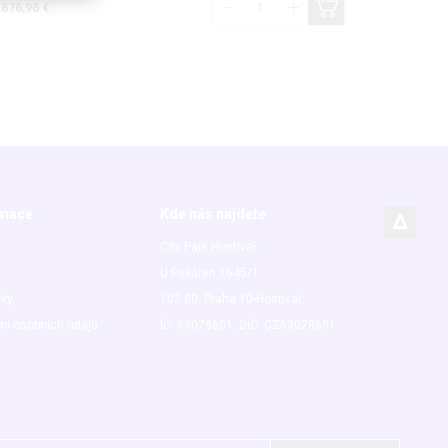
676,96 €
rmace
Kde nás najdete
City Park Hostivař
U Pekáren 1645/1
nky
102 00 Praha 10-Hostivař
ní osobních údajů
IČ: 63078601, DIČ: CZ63078601