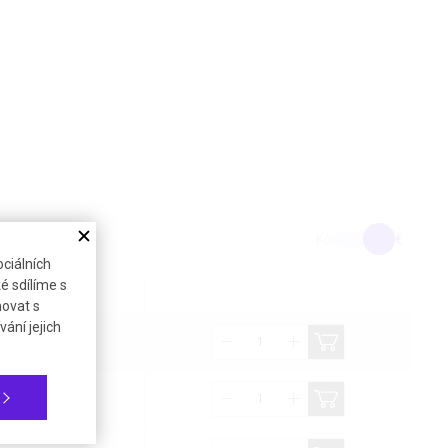
Kč
€
ciálních
é sdílíme s
bez DPH (21%)
novat s
ání jejich
61,19 €
215,36 €