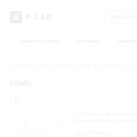
Laboratorní potřeby
Life Science
Laborato
Laboratorní chemikálie
Syntéza peptidů
Kaplingová činidla
COMU
1-[(1-(kyano-2-ethoxy-2-oxoe
Kaplingové činidlo pro syntézu
CAS:
1075198-30-9