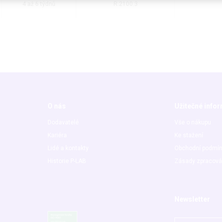
4 až 6 týdnů
R.2100.3
O nás
Užitečné info
Dodavatelé
Vše o nákupu
Kariéra
Ke stažení
Lidé a kontakty
Obchodní podmí
Historie P-LAB
Zásady zpracová
Newsletter