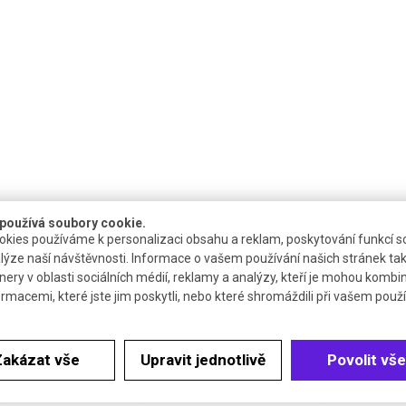
používá soubory cookie.
kies používáme k personalizaci obsahu a reklam, poskytování funkcí so
lýze naší návštěvnosti. Informace o vašem používání našich stránek tak
Dostupnost
Katalogové číslo
Cena 
nery v oblasti sociálních médií, reklamy a analýzy, kteří je mohou kombi
ormacemi, které jste jim poskytli, nebo které shromáždili při vašem použív
do týdne
R.2100.1
Zakázat vše
Upravit jednotlivě
Povolit vše
do týdne
R.2100.2