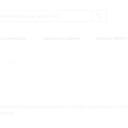
rní chemikálie
Laboratorní nábytek
Kolekce MERCH
COMU
thylidenaminooxy)dimethylaminomorfolino)]uronium hexafluorfosfá
 peptidů