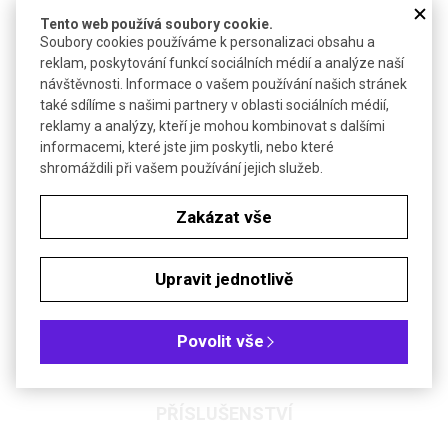
Tento web používá soubory cookie.
Molekulová hmotnost
126,2
Soubory cookies používáme k personalizaci obsahu a
reklam, poskytování funkcí sociálních médií a analýze naší
-3
Hustota
0,81 g·cm
návštěvnosti. Informace o vašem používání našich stránek
Bezp. věty (GHS)
H226-H330-H318-H334-H317
také sdílíme s našimi partnery v oblasti sociálních médií,
reklamy a analýzy, kteří je mohou kombinovat s dalšími
informacemi, které jste jim poskytli, nebo které
Soubory ke stažení
shromáždili při vašem používání jejich služeb.
Objednávková tabulka
Zakázat vše
Kč
€
Upravit jednotlivě
Čistota: min 99 %, pro syntézu peptidů
Povolit vše
PŘÍSLUŠENSTVÍ