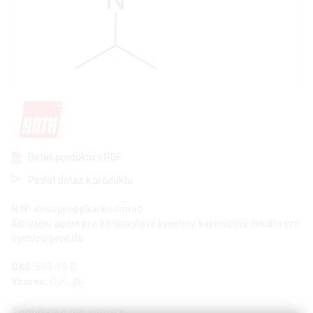
Detail produktu v PDF
Poslat dotaz k produktu
N,N'-diisopropylkarbodiimid
Aktivační agent pro karboxylové kyseliny, kaplingové činidlo pro
syntézu peptidů
CAS:
693-13-0
Vzorec:
C
H
N
7
14
2
Technické parametry