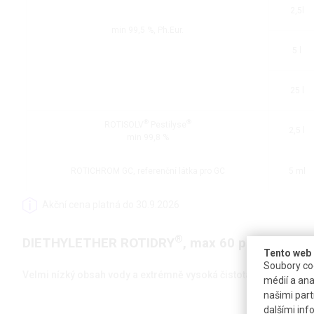
2,5l
min 99,5 %, Ph.Eur.
5 l
25 l
®
®
ROTISOLV
Pestilyse
2,5 l
min 99,8 %
ROTICHROM GC, referenční látka pro GC
5 ml
Akční cena platná do 30.9.2026
®
DIETHYLETHER ROTIDRY
, max 60 ppm H
O
2
Tento web 
Soubory coo
Velmi nízký obsah vody a extrémně vysoká čistota, filtrovaný p
médií a ana
našimi part
dalšími inf