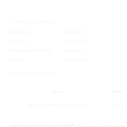
Technické parametry
Obsah (GC)
min 99,5 %
Voda (KF)
max 0,005 %
Acidita (jako CH
COOH)
max 0,001 %
3
Odparek
max 0,001 %
Objednávková tabulka
Čistota
Balení
min 99,5 %, stabilizovaný 10 ppm BHT
250 ml
®