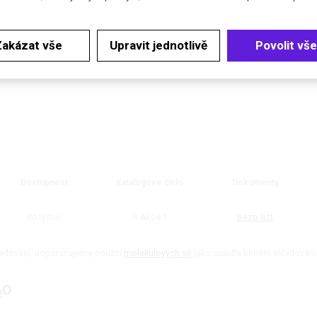
Zakázat vše
Upravit jednotlivě
Povolit vše
Dostupnost
Katalogové číslo
Dokumenty
do týdne
R.AE04.1
Bezp. list
ladování, doporučujeme použití
molekulových sít
jako sušidla během skladování
O
2