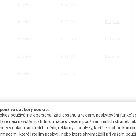
do týdne
R.8810.5
-
do týdne
R.8810.2
Bezp. list
do týdne
R.8810.4
Bezp. list
do týdne
R.T900.1
Bezp. list
do týdne
R.1YET.1
-
používá soubory cookie.
kies používáme k personalizaci obsahu a reklam, poskytování funkcí so
řes 0,2µm membránový filtr, plněný pod inertním plynem
lýze naší návštěvnosti. Informace o vašem používání našich stránek tak
nery v oblasti sociálních médií, reklamy a analýzy, kteří je mohou kombi
ormacemi, které jste jim poskytli, nebo které shromáždili při vašem použív