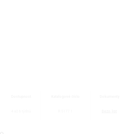
Dostupnost
Katalogové číslo
Dokumenty
4 až 6 týdnů
R.5177.1
Bezp. list