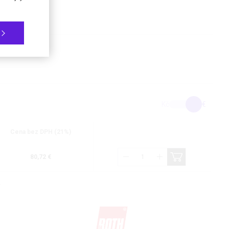
Kč
€
Cena bez DPH (21%)
80,72 €
.