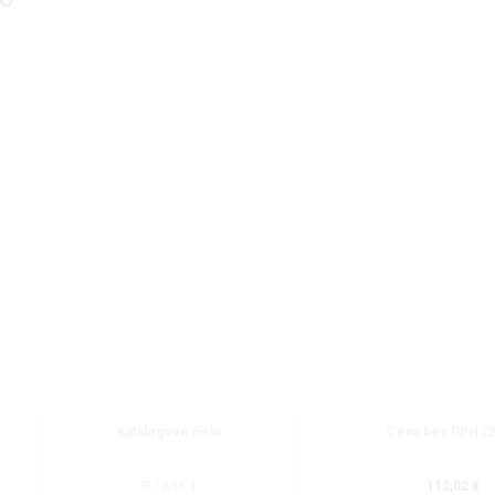
O
Katalogové číslo
Cena bez DPH (
R.1A9X.1
112,02 €