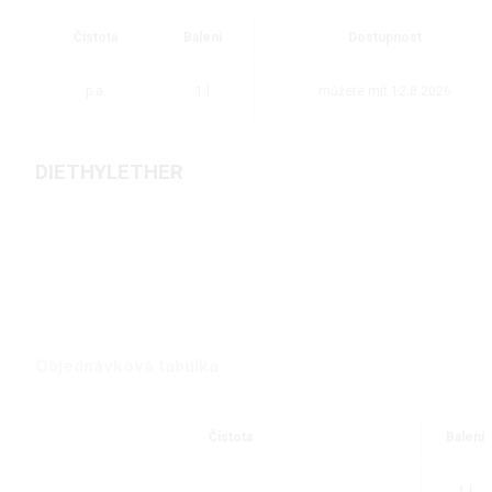
Čistota
Balení
Dostupnost
p.a.
1 l
můžete mít 12.8.2026
DIETHYLETHER
Objednávková tabulka
Čistota
Balení