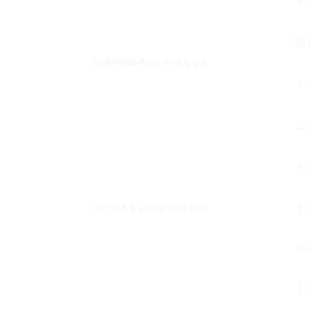
1 l
2,5 l
®
ROTIPURAN
min 99,5 %, p.a.
5 l
25 l
1 l
min 99,5 %, pro syntézu, stab.
5 l
25 l
1 l