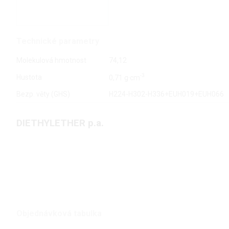
Technické parametry
Molekulová hmotnost
74,12
-3
Hustota
0,71 g·cm
Bezp. věty (GHS)
H224-H302-H336+EUH019+EUH066
DIETHYLETHER p.a.
Objednávková tabulka