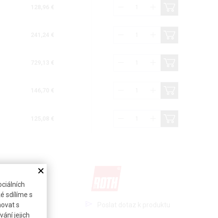
128,96 €
241,24 €
729,13 €
146,70 €
125,08 €
ciálních
é sdílíme s
Poslat dotaz k produktu
novat s
ání jejich