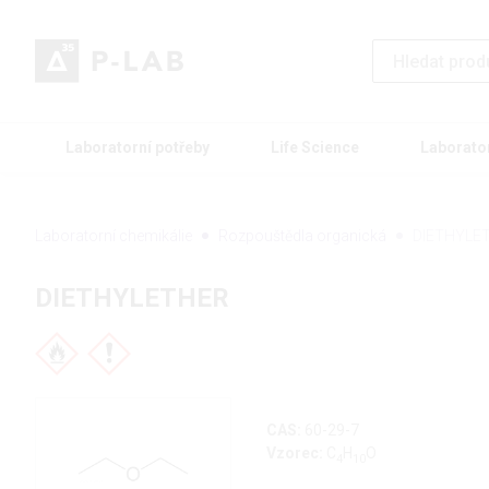
Laboratorní potřeby
Life Science
Laborato
Laboratorní chemikálie
Rozpouštědla organická
DIETHYLE
DIETHYLETHER
CAS:
60-29-7
Vzorec:
C
H
O
4
10