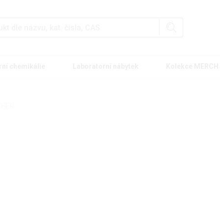
rní chemikálie
Laboratorní nábytek
Kolekce MERCH
THER