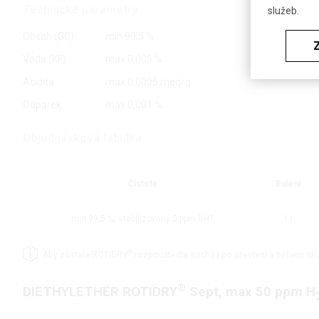
Technické parametry
služeb.
Obsah (GC)
min 99,5 %
Voda (KF)
max 0,005 %
Acidita
max 0,0005 meq/g
Odparek
max 0,001 %
Objednávková tabulka
Čistota
Balení
min 99,5 %, stabilizovaný 5 ppm BHT
1 l
®
Aby zůstala ROTIDRY
rozpouštědla suchá i po otevření a během sk
®
DIETHYLETHER ROTIDRY
Sept, max 50 ppm H