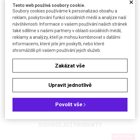
Technické parametry
Tento web používá soubory cookie.
Soubory cookies používáme k personalizaci obsahu a
Molekulová hmotnost
102,17
reklam, poskytování funkcí sociálních médií a analýze naší
návštěvnosti. Informace o vašem používání našich stránek
-3
Hustota
0,77 g·cm
také sdílíme s našimi partnery v oblasti sociálních médií,
Bezp. věty (GHS)
H225-H302-H336
reklamy a analýzy, kteří je mohou kombinovat s dalšími
informacemi, které jste jim poskytli, nebo které
shromáždili při vašem používání jejich služeb.
Soubory ke stažení
Zakázat vše
Objednávková tabulka
Upravit jednotlivě
Kč
€
Čistota: SOLVAGREEN min 99 %, pro syntézu
Povolit vše
SOUVISEJÍCÍ PRODUKTY
AKČNÍ CENA