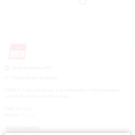
Detail produktu v PDF
Poslat dotaz k produktu
TAME, (1,1-dimethylprop-1-yl)methylether, methoxypentan
zelená alternativa k diethyletheru
CAS:
994-05-8
Vzorec:
C
H
O
6
14
#Green Chemistry