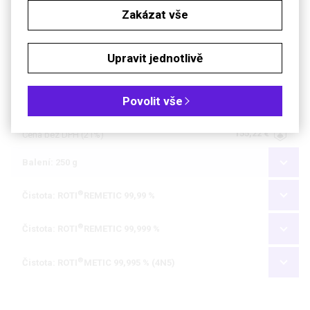
Zakázat vše
Dostupnost
do týdne
Katalogové číslo
R.8358.1
Upravit jednotlivě
Dokumenty
Bezp. list
Povolit vše
Počet kusů
155,22 €
Cena bez DPH (21%)
Balení: 250 g
®
Čistota: ROTI
REMETIC 99,99 %
®
Čistota: ROTI
REMETIC 99,999 %
®
Čistota: ROTI
METIC 99,995 % (4N5)