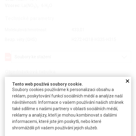
Vzorec:
La(NO
)
· 6 H
O
3
3
2
Technické parametry
Molekulová hmotnost
433,01
Bezp. věty (GHS)
H272-H318-H335-H315
Soubory ke stažení
Objednávková tabulka
Tento web používá soubory cookie.
Kč
€
Soubory cookies používáme k personalizaci obsahu a
reklam, poskytování funkcí sociálních médií a analýze naší
návštěvnosti. Informace o vašem používání našich stránek
Čistota: min 99,99 %, p.a.
také sdílíme s našimi partnery v oblasti sociálních médií,
reklamy a analýzy, kteří je mohou kombinovat s dalšími
Balení: 50 g
informacemi, které jste jim poskytli, nebo které
shromáždili při vašem používání jejich služeb.
Balení: 100 g