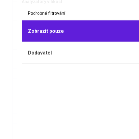
Analyzátory vlhkosti
Autoklávy
Podrobné filtrování
Baterie
Blokové lázně
Zobrazit pouze
Bodotávky
Centrifugy
Dodavatel
pH PUFRY
Cyclery
Dataloggery
Pufry podle
Elektroforézy
ověřované v
referenčníc
Hlukoměry, luxmetry a
anemometry
Homogenizátory
Hustoměry
Chladicí lázně
Inkubátory