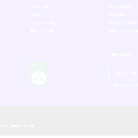
Dodavatelé
Vše o nákupu
Kariéra
Ke stažení
Lidé a kontakty
Obchodní podmí
Historie P-LAB
Zásady zpracová
Newsletter
Souhlasím se zpr
ytvořila firma
Blueghost
.