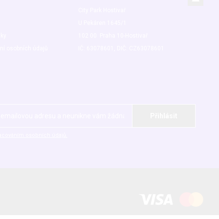
City Park Hostivař
U Pekáren 1645/1
nky
102 00 Praha 10-Hostivař
ní osobních údajů
IČ: 63078601, DIČ: CZ63078601
acováním osobních údajů.