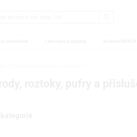
rní chemikálie
Laboratorní nábytek
Kolekce MERCH
ody
Elektrody, roztoky, pufry a příslušenství
rody, roztoky, pufry a příslu
 kategorie