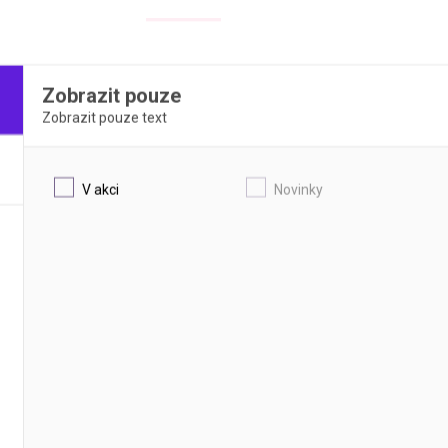
AKČNÍ CENA
Zobrazit pouze
Zobrazit pouze text
V akci
Novinky
Elektroda kombinovaná pro pH
COLE-PARMER JENWAY
 mezinárodní stupnice NBS
ýrobci podle NIST standardních
h materiálů
DETAIL
DETAIL