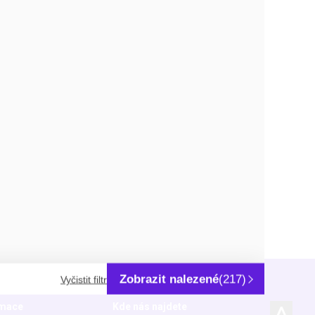
Zobrazit nalezené
(217)
Vyčistit filtr
rmace
Kde nás najdete