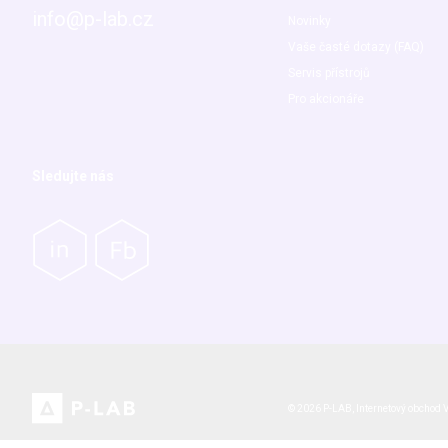
info@p-lab.cz
Novinky
Vaše časté dotazy (FAQ)
Servis přístrojů
Pro akcionáře
Sledujte nás
© 2026 P-LAB,
Internetový obchod
V