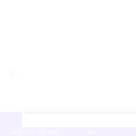
Váhy
Vakuové odsávačky
Viskozimetry
Vlhkoměry
Vodní lázně
Vortexy
Vývěvy a příslušenství
Bezpečnost a ochranné prostředky
+420 271 730 800
Info