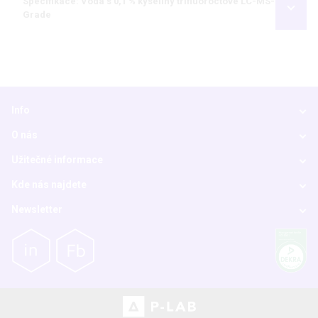
Specifikace: Voda s 0,1 % kyseliny trifluoroctové LC-MS-
Grade
Info
O nás
Užitečné informace
Kde nás najdete
Newsletter