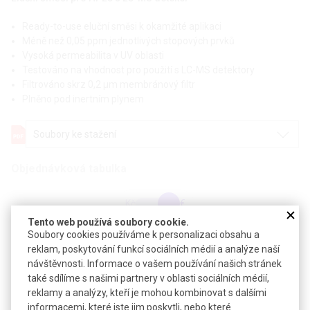
Ready-to-use eluční směsi k okamžité aplikaci
Méně než 0,05 ppm jednotlivých stopových prvků
Vysoká permeabilita v UV oblasti
Testováno na vhodnost pro použití s LC-MS detektory
Filtrováno skrz 0,2 µm membránový filtr
Plněno pod inertním plynem
Soubory ke stažení
Objednávková tabulka
Kč
€
Tento web používá soubory cookie.
Soubory cookies používáme k personalizaci obsahu a
Specifikace: Acetonitril s 0,1 % kyseliny mravenčí LC-
reklam, poskytování funkcí sociálních médií a analýze naší
MS-Grade, min 99,9 %
návštěvnosti. Informace o vašem používání našich stránek
také sdílíme s našimi partnery v oblasti sociálních médií,
Specifikace: Acetonitril s 0,1 % kyseliny octové LC-MS-
reklamy a analýzy, kteří je mohou kombinovat s dalšími
Grade, min 99,9 %
informacemi, které jste jim poskytli, nebo které