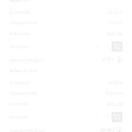
Balení: 2,5 l
Dostupnost
do týdne
Katalogové číslo
E 04701
Dokumenty
Bezp. list
Počet kusů
77,71 €
Cena bez DPH (21%)
Balení: 4 x 2,5 l
Dostupnost
do týdne
Katalogové číslo
E 04701.4
Dokumenty
Bezp. list
Počet kusů
285,89 €
Cena bez DPH (21%)