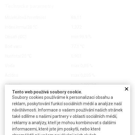
Technické parametry
Molekulová hmotnost
88,11
Index lomu/20 °C
1,372
Obsah (GC)
min 99,9 %
Bod varu
77,1 °C
Hustota/20 °C
0,901
Voda
max 0,05 %
Acidita
max 0,005 %
Odparek
max 0,0002 %
Tento web používá soubory cookie.
Bezp. věty (GHS)
H225-H319-H336-EUH066
Soubory cookies používáme k personalizaci obsahu a
reklam, poskytování funkcí sociálních médií a analýze naší
návštěvnosti. Informace o vašem používání našich stránek
také sdílíme s našimi partnery v oblasti sociálních médií,
Vlnová délka (nm)
300
270
260
255
reklamy a analýzy, kteří je mohou kombinovat s dalšími
Min propustnost (%T)
99
95
75
20
informacemi, které jste jim poskytli, nebo které