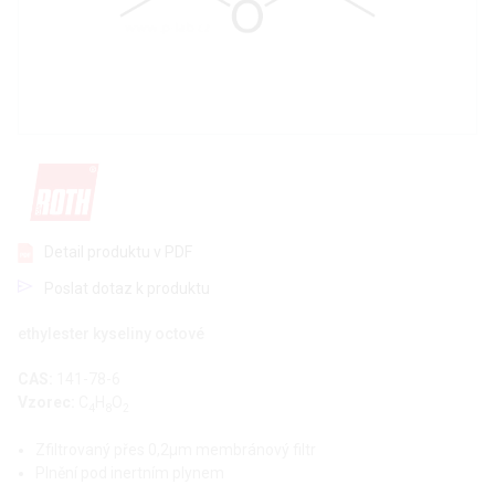
Detail produktu v PDF
Poslat dotaz k produktu
ethylester kyseliny octové
CAS:
141-78-6
Vzorec:
C
H
O
4
8
2
Zfiltrovaný přes 0,2µm membránový filtr
Plnění pod inertním plynem