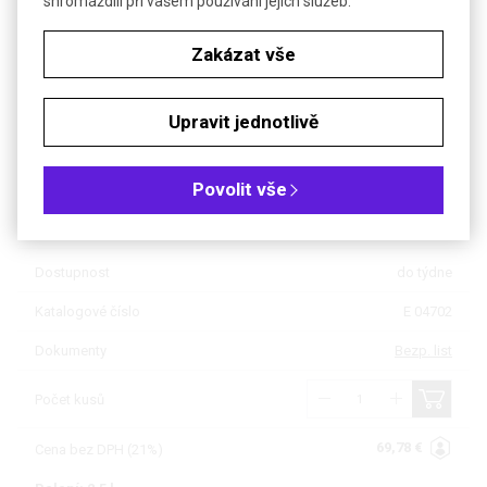
shromáždili při vašem používání jejich služeb.
Zakázat vše
Soubory ke stažení
Objednávková tabulka
Upravit jednotlivě
Kč
€
Povolit vše
Balení: 1 l
Dostupnost
do týdne
Katalogové číslo
E 04702
Dokumenty
Bezp. list
Počet kusů
69,78 €
Cena bez DPH (21%)