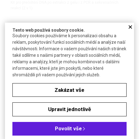
Kit pro přečištění DNA po extrakci z gelu i z PCR a sekvenačních
reakcí (2 v 1)
Tento web používá soubory cookie.
DETAIL
Soubory cookies používáme k personalizaci obsahu a
reklam, poskytování funkcí sociálních médií a analýze naší
NOVINKA
návštěvnosti. Informace o vašem používání našich stránek
také sdílíme s našimi partnery v oblasti sociálních médií,
reklamy a analýzy, kteří je mohou kombinovat s dalšími
informacemi, které jste jim poskytli, nebo které
shromáždili při vašem používání jejich služeb.
Zakázat vše
Kit pro purifikaci DNA - Gel/PCR FastGene | NIPPON
Genetics
Upravit jednotlivě
Kit pro přečištění DNA z agarózových gelů i z PCR produktů (2 v 1)
Povolit vše
#Nucleic Acid Workflow