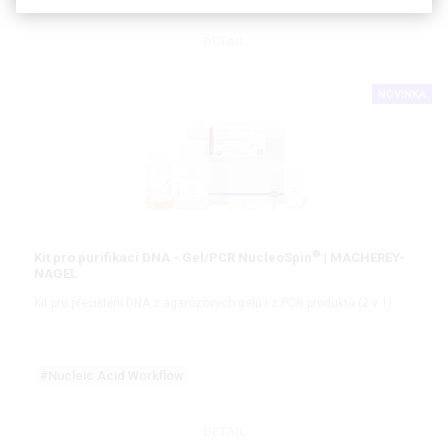
DETAIL
NOVINKA
®
Kit pro purifikaci DNA - Gel/PCR NucleoSpin
| MACHEREY-
NAGEL
Kit pro přečištění DNA z agarózových gelů i z PCR produktů (2 v 1)
#Nucleic Acid Workflow
DETAIL