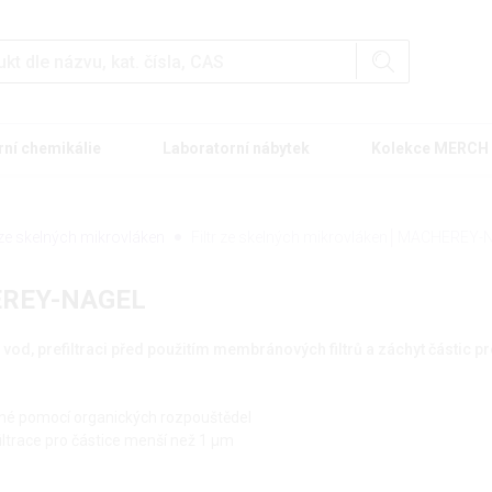
rní chemikálie
Laboratorní nábytek
Kolekce MERCH
y ze skelných mikrovláken
Filtr ze skelných mikrovláken│MACHEREY
HEREY-NAGEL
h vod, prefiltraci před použitím membránových filtrů a záchyt částic 
lné pomocí organických rozpouštědel
ltrace pro částice menší než 1 µm