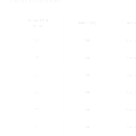
Objednávková tabulka
Průměr filtru
Balení (ks)
Dostu
(mm)
25
100
3 až 4
37
100
3 až 4
45
100
3 až 4
55
100
3 až 4
70
100
3 až 4
90
100
3 až 4