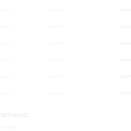
 týdny
M412005
101,50
 týdny
M412007
143,95
 týdny
M412009
208,64
 týdny
M412011
268,36
 týdny
M412012
352,67
 týdny
M412015
512,52
HEREY-NAGEL
adní vodě