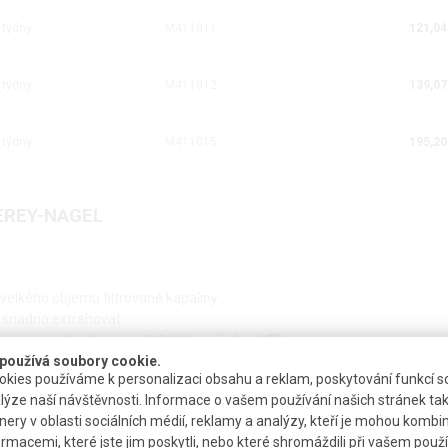
 týdny
M411011
121,04
 týdny
M411012
139,07
 týdny
M411015
195,20
HEREY-NAGEL
velkého objemu filtrované kapaliny
ru snadno extrahovat
h a anorganických rozpouštědel (s vyjímkou HF)
používá soubory cookie.
kies používáme k personalizaci obsahu a reklam, poskytování funkcí so
lýze naší návštěvnosti. Informace o vašem používání našich stránek tak
0,5 µm
nery v oblasti sociálních médií, reklamy a analýzy, kteří je mohou kombi
ormacemi, které jste jim poskytli, nebo které shromáždili při vašem použív