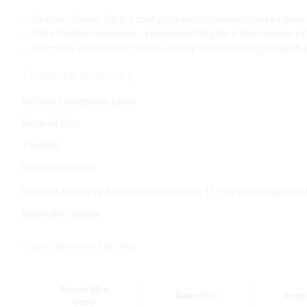
Obecně užívaný filtr pro zachycení nerozpuštěných látek v pitn
Filtr s hladkým povrchem, zachycené látky lze z filtru snadno e
Chemicky inertní materiál filtru odolný vůči většině organickýc
Technické parametry
Velikost zadržených částic
Materiál filtru
Tloušťka
Plošná hmotnost
Rychlost filtrace vzduchu (100 ml při tlaku 31 mm vod. sloupce na fi
Maximální teplota
Objednávková tabulka
Průměr filtru
Balení (ks)
Dostu
(mm)