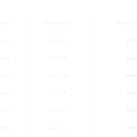
pnost
Katalogové číslo
Cena bez DP
 týdny
M411002
39,52 
 týdny
M411003
43,20 
 týdny
M411004
50,88 
 týdny
M411005
55,01 
 týdny
M411007
71,99 
 týdny
M411009
90,03 