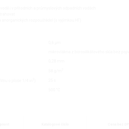
é vodě i v přírodních a průmyslových odpadních vodách
xtrahovat
h a anorganických rozpouštědel (s vyjímkou HF)
0,6 µm
mikrovlákna z borosilikátového skla bez poji
0,28 mm
2
58 g/m
2
25 s
ltru o ploše 1/4 in
)
500 °C
pnost
Katalogové číslo
Cena bez DP