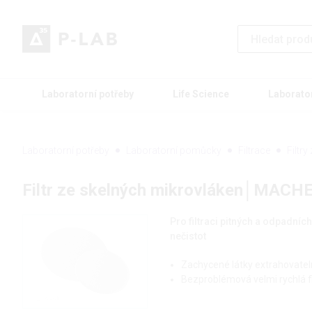
Laboratorní potřeby
Life Science
Laborato
Laboratorní potřeby
Laboratorní pomůcky
Filtrace
Filtr
Filtr ze skelných mikrovláken│MAC
Pro filtraci pitných a odpadníc
nečistot
Zachycené látky extrahovate
Bezproblémová velmi rychlá fi