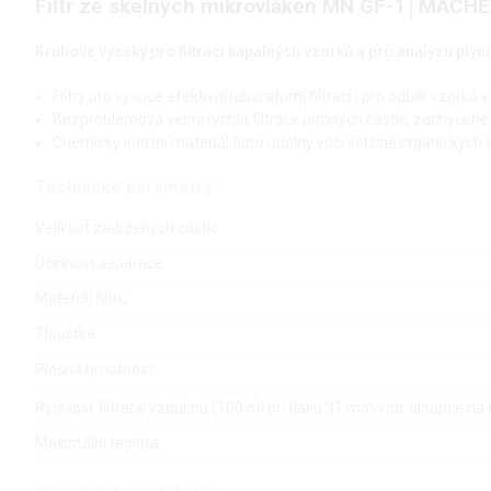
Filtr ze skelných mikrovláken MN GF-1│MACH
Kruhové výseky pro filtraci kapalných vzorků a pro analýzu plyn
Filtry pro vysoce efektivní laboratorní filtraci i pro odběr vzorků
Bezproblémová velmi rychlá filtrace jemných částic, zachycené l
Chemicky inertní materiál filtru odolný vůči většině organickýc
Technické parametry
Velikost zadržených částic
Účinnost separace
Materiál filtru
Tloušťka
Plošná hmotnost
Rychlost filtrace vzduchu (100 ml při tlaku 31 mm vod. sloupce na fi
Maximální teplota