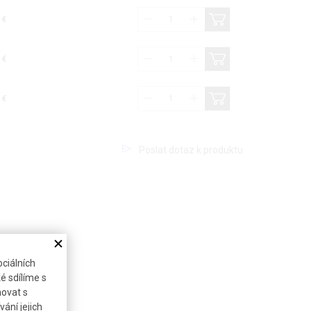
 €
 €
 €
Poslat dotaz k produktu
ciálních
é sdílíme s
novat s
ání jejich