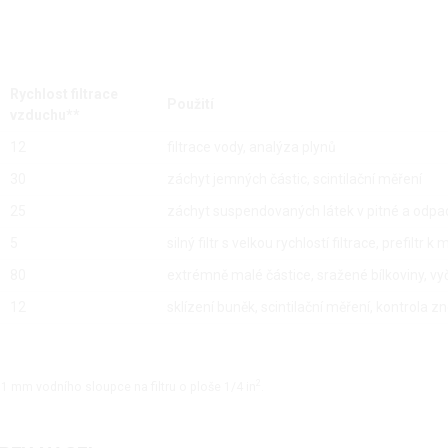
Rychlost filtrace
Použití
vzduchu**
12
filtrace vody, analýza plynů
30
záchyt jemných částic, scintilační měření
25
záchyt suspendovaných látek v pitné a odpa
5
silný filtr s velkou rychlostí filtrace, prefilt
80
extrémně malé částice, sražené bílkoviny, vy
12
sklízení buněk, scintilační měření, kontrola 
2
31 mm vodního sloupce na filtru o ploše 1/4 in
.