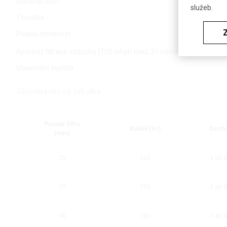
Materiál filtru
služeb.
Tloušťka
Plošná hmotnost
Rychlost filtrace vzduchu (100 ml při tlaku 31 mm vod. sloupce na fi
Maximální teplota
Objednávková tabulka
Průměr filtru
Balení (ks)
Dostu
(mm)
25
100
3 až 4
37
100
3 až 4
45
100
3 až 4