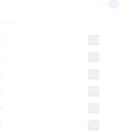
Kč
€
H (21%)
€
€
€
€
€
€