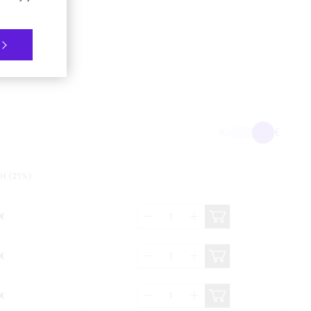
v
Kč
€
H (21%)
€
€
€