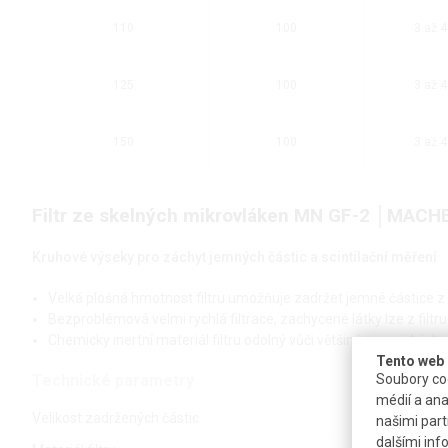
110
100
3 až 4
125
100
3 až 4
150
100
3 až 4
Filtr ze skelných mikrovláken MN GF-2 │MAC
Kruhové výseky pro záchyt jemných částic a scintilační měření
Velká plošná hmotnost filtru umožňuje zadržet jemné částice z 
Bezproblémová velmi rychlá filtrace, zachycené látky lze z filt
Chemicky inertní materiál filtru odolný vůči většině organickýc
Tento web 
Technické parametry
Soubory coo
médií a ana
Velikost zadržených částic
našimi part
dalšími inf