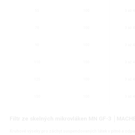
55
100
3 až 4
70
100
3 až 4
90
100
3 až 4
110
100
3 až 4
125
100
3 až 4
150
100
3 až 4
Filtr ze skelných mikrovláken MN GF-3 │MAC
Kruhové výseky pro záchyt suspendovaných látek v pitné a odp