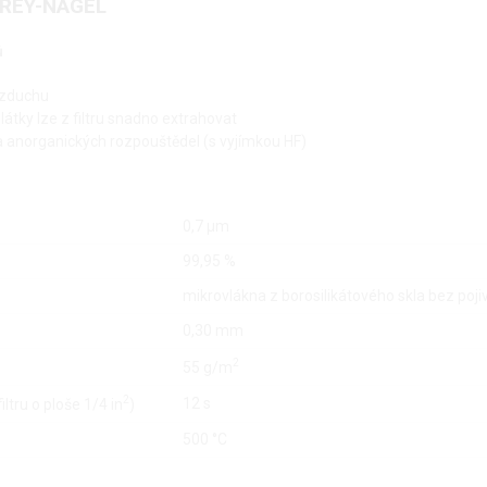
EREY-NAGEL
ů
 vzduchu
átky lze z filtru snadno extrahovat
h a anorganických rozpouštědel (s vyjímkou HF)
0,7 µm
99,95 %
mikrovlákna z borosilikátového skla bez poji
0,30 mm
2
55 g/m
2
12 s
ltru o ploše 1/4 in
)
500 °C