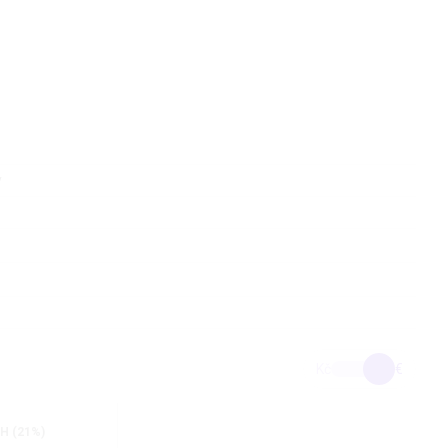
v
Kč
€
H (21%)