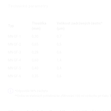
Technické parametry
Tloušťka
Velikost zadržených částic*
Typ
(mm)
(µm)
MN GF-1
0,30
0,7
MN GF-2
0,65
0,5
MN GF-3
0,28
0,6
MN GF-4
0,60
1,4
MN GF-5
0,40
0,4
MN GF-6
0,35
0,6
*Odpovídá 98% záchytu.
**Doba ve vteřinách potřebná ke zfiltrování 100 ml vzduchu při tlaku 