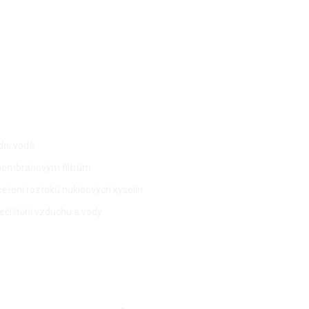
dní vodě
r k membránovým filtrům
čeření roztoků nukleových kyselin
znečištění vzduchu a vody