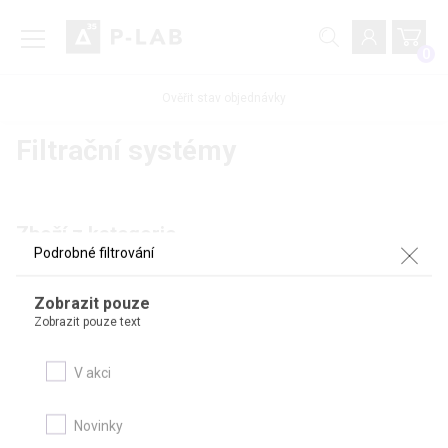
0
Ověřit stav objednávky
Filtrační systémy
Zboží z kategorie
Podrobné filtrování
Podrobné filtrování
Zobrazit pouze
Zobrazit pouze text
V akci
Novinky