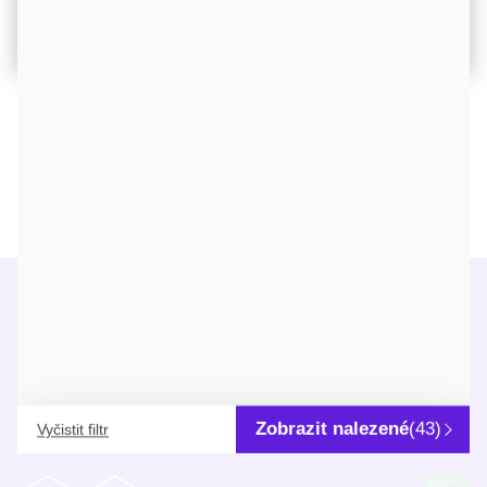
Rychlý filtrační systém s PES filtrem
Povolit vše
DETAIL
Info
O nás
Užitečné informace
Kde nás najdete
Zobrazit nalezené
(43)
Vyčistit filtr
Newsletter