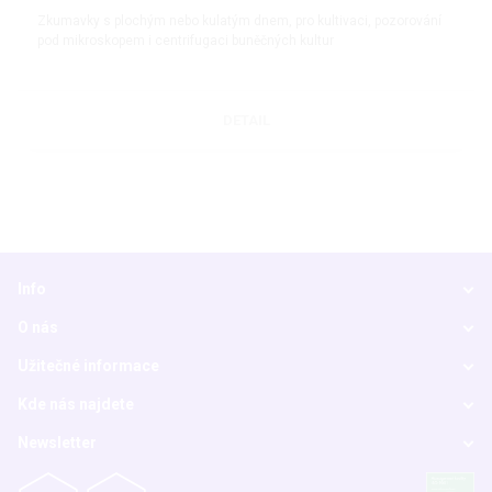
Zkumavky s plochým nebo kulatým dnem, pro kultivaci, pozorování
pod mikroskopem i centrifugaci buněčných kultur
DETAIL
Info
O nás
Užitečné informace
Kde nás najdete
Newsletter