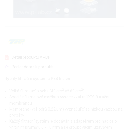
Detail produktu v PDF
Poslat dotaz k produktu
Rychlý filtrační systém s PES filtrem
2
2
Velká filtrovací plocha (49 cm
až 69 cm
)
Speciální lamelová mřížka s vysoce kvalitní PES filtrační
membránou
Membrána (vel. pórů 0,22 μm) vyznačující se nízkou vazbou na
proteiny
Každý filtrační systém je dodáván s adaptérem pro hadice o
vnitřním průměru 6 - 10 mm a se šroubovacím uzávěrem