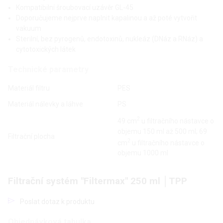
Kompatibilní šroubovací uzávěr GL-45
Doporučujeme nejprve naplnit kapalinou a až poté vytvořit
vakuum
Sterilní, bez pyrogenů, endotoxinů, nukleáz (DNáz a RNáz) a
cytotoxických látek
Technické parametry
Materiál filtru
PES
Materiál nálevky a láhve
PS
2
49 cm
u filtračního nástavce o
objemu 150 ml až 500 ml; 69
Filtrační plocha
2
cm
u filtračního nástavce o
objemu 1000 ml
Filtrační systém "Filtermax" 250 ml │TPP
Poslat dotaz k produktu
Objednávková tabulka