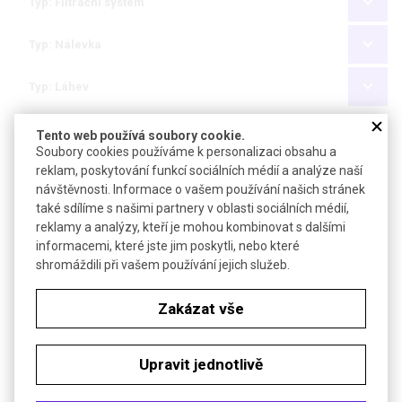
Typ: Filtrační systém
Typ: Nálevka
Typ: Láhev
Tento web používá soubory cookie.
Filtrační systém "Filtermax" 500 ml │TPP
Soubory cookies používáme k personalizaci obsahu a
reklam, poskytování funkcí sociálních médií a analýze naší
Poslat dotaz k produktu
návštěvnosti. Informace o vašem používání našich stránek
také sdílíme s našimi partnery v oblasti sociálních médií,
Objednávková tabulka
reklamy a analýzy, kteří je mohou kombinovat s dalšími
informacemi, které jste jim poskytli, nebo které
Kč
€
shromáždili při vašem používání jejich služeb.
Zakázat vše
Typ: Filtrační systém
Typ: Nálevka
Upravit jednotlivě
Typ: Láhev