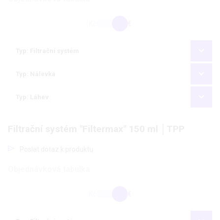
Kč
€
Typ: Filtrační systém
Typ: Nálevka
Typ: Láhev
Filtrační systém "Filtermax" 150 ml │TPP
Poslat dotaz k produktu
Objednávková tabulka
Kč
€