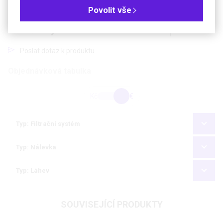
Povolit vše
Filtrační systém "Filtermax" 1000 ml │TPP
Poslat dotaz k produktu
Objednávková tabulka
Kč
€
Typ: Filtrační systém
Typ: Nálevka
Typ: Láhev
SOUVISEJÍCÍ PRODUKTY