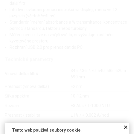
další filtr
Intuitivní ovládání pomocí instrukcí na displeji, menu ve 12
jazycích (včetně češtiny)
Standardní měření absorbance a % transmitance, koncentrace
pomocí standardu, faktoru nebo turbidity
Měření není citlivé na vnější světlo, nevyžaduje zastínění
kyvetového prostoru
Rozhraní USB 2.0 pro přenos dat do PC
Technické parametry
345, 436, 470, 540, 585, 620 a
Vlnová délka filtrů
690 nm
Přesnost (vlnová délka)
±2 nm
Šířka spektra
10-12 nm
Rozsah
±3 Abs / 1-1000 NTU
Přesnost / stabilita
±1% / < 0,002 A/hod
Zdroj světla
xenonová lampa
Tento web používá soubory cookie.