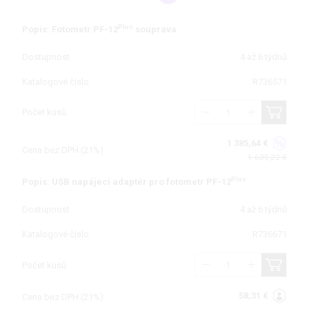
Plus
Popis: Fotometr PF-12
souprava
Dostupnost
4 až 6 týdnů
Katalogové číslo
R736571
Počet kusů
1 385,64 €
Cena bez DPH (21%)
1 630,22 €
Plus
Popis: USB napájecí adaptér pro fotometr PF-12
Dostupnost
4 až 6 týdnů
Katalogové číslo
R736671
Počet kusů
58,31 €
Cena bez DPH (21%)