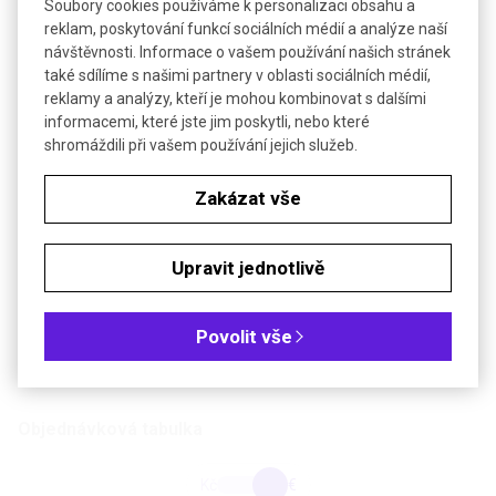
Skleněná kyveta
vnější průměr 16 mm
Soubory cookies používáme k personalizaci obsahu a
reklam, poskytování funkcí sociálních médií a analýze naší
grafický podsvícený (64 x 128
LCD displej
návštěvnosti. Informace o vašem používání našich stránek
bodů)
také sdílíme s našimi partnery v oblasti sociálních médií,
1000 výsledků měření,
reklamy a analýzy, kteří je mohou kombinovat s dalšími
Paměť
odpovídá požadavkům GLP
informacemi, které jste jim poskytli, nebo které
shromáždili při vašem používání jejich služeb.
USB napájecí adaptér,
Napájení
standardní nebo nabíjecí
Zakázat vše
baterie, min 1000 měření
Pracovní podmínky
0–50 °C, max 90 % RH
Upravit jednotlivě
Rozměry
215 x 100 x 65 mm
Hmotnost
700 g (včetně baterií)
Povolit vše
Záruka pro firmy
12 měsíců
Záruka pro spotřebitele
24 měsíců
Objednávková tabulka
Kč
€