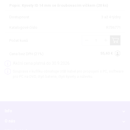
Popis: Kyvety ID 14 mm se šroubovacím víčkem (20 ks)
Dostupnost
3 až 4 týdny
Katalogové číslo
R736771
Počet kusů
55,63 €
Cena bez DPH (21%)
Akční cena platná do 30.9.2026
Souprava v kufříku obsahuje USB kabel pro propojení s PC, software
pro PC na DVD, čtyři baterie, čtyři kyvety a nálevku.
Info
O nás