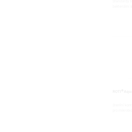
Standardy tu
bakteriální
®
ROTI
Aqua
Sterilní kon
pro mikrobi