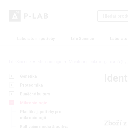
Laboratorní potřeby
Life Science
Laborato
Life Science
Mikrobiologie
Monitoring mikroorganismů (hyg
Iden
Genetika
Proteomika
Buněčné kultury
Mikrobiologie
Plastik aj. potřeby pro
mikrobiologii
Zboží z
Kultivační média & aditiva