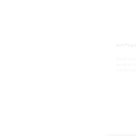
®
ROTI
DipS
Sterilní kon
panelů pro 
roztoků a p