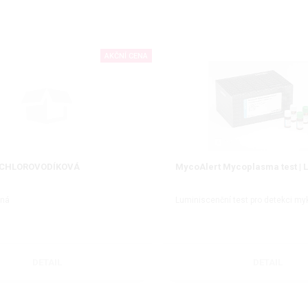
AKČNÍ CENA
 CHLOROVODÍKOVÁ
MycoAlert Mycoplasma test | 
lná
Luminiscenční test pro detekci m
DETAIL
DETAIL