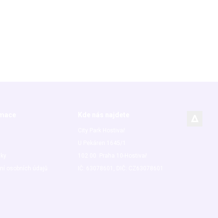
rmace
Kde nás najdete
City Park Hostivař
U Pekáren 1645/1
nky
102 00 Praha 10-Hostivař
ní osobních údajů
IČ: 63078601, DIČ: CZ63078601