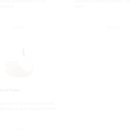
rbidity pro stanovení hustoty
Suplement do médií pro detekci mi
 suspenze
indolu
DETAIL
DETAIL
test Plates
taktní plotny s kultivačním médiem
ologickou analýzu kapalných vzorků
DETAIL