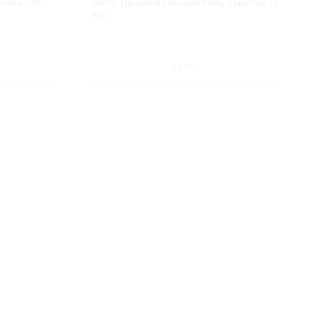
krobiálního
Sterilní připravené kultivační misky o průměru 90
mm
DETAIL