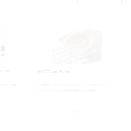
Lonza
®
ROTI
ContiPlates
ykoplasmat
Sterilní kontaktní plotny s kultivačním médiem
pro mikrobiologické analýzy povrchů
DETAIL