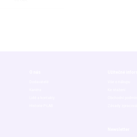
O nás
Užitečné info
Dodavatelé
Vše o nákupu
Kariéra
Ke stažení
Lidé a kontakty
Obchodní podmí
Historie P-LAB
Zásady zpracová
Newsletter