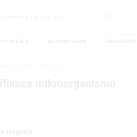
rní chemikálie
Laboratorní nábytek
Kolekce MERCH
iena)
Identifikace mikroorganismů
tifikace mikroorganismů
 kategorie