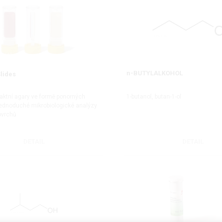
n-BUTYLALKOHOL
lides
taktní agary ve formě ponorných
1-butanol, butan-1-ol
jednoduché mikrobiologické analýzy
ovrchů
DETAIL
DETAIL