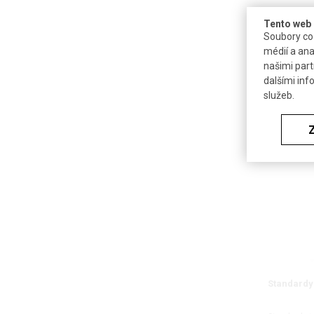
Tento web 
Soubory coo
ISOAMYLA
médií a ana
našimi part
3-methyl-1-b
dalšími inf
isopentylal
služeb.
Standardy 