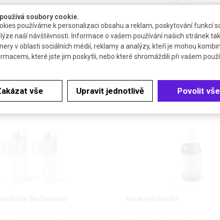
používá soubory cookie.
kies používáme k personalizaci obsahu a reklam, poskytování funkcí so
LKOHOL
®
Oxidázový test Rotitest
lýze naší návštěvnosti. Informace o vašem používání našich stránek tak
nery v oblasti sociálních médií, reklamy a analýzy, kteří je mohou kombi
utanol, 3-methylbutan-1-ol,
Testovací proužky pro detekci cyt
ormacemi, které jste jim poskytli, nebo které shromáždili při vašem použív
kohol
oxidázy v mikroorganizmech
Zakázat vše
Upravit jednotlivě
Povolit vše
DETAIL
DETAIL
turbidity (McFarland)
Kováčovo činidlo