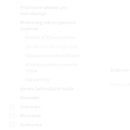
Přístrojové vybavení pro
mikrobiologii
Monitoring mikroorganismů
(hygiena)
Detekce ATP, lumninometry
Identifikace mikroorganismů
Vzorkování povrchů s DipSlide
Monitoring pasterizovaného
KYSELINA
mléka
Stěrové testy
kyselina so
Barvení bakteriálních buněk
Klonování
Histologie
Biochemie
Antibiotika