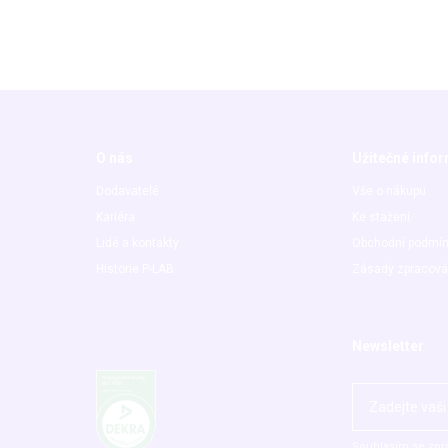
O nás
Užitečné info
Dodavatelé
Vše o nákupu
Kariéra
Ke stažení
Lidé a kontakty
Obchodní podmí
Historie P-LAB
Zásady zpracová
Newsletter
Souhlasím se zpr