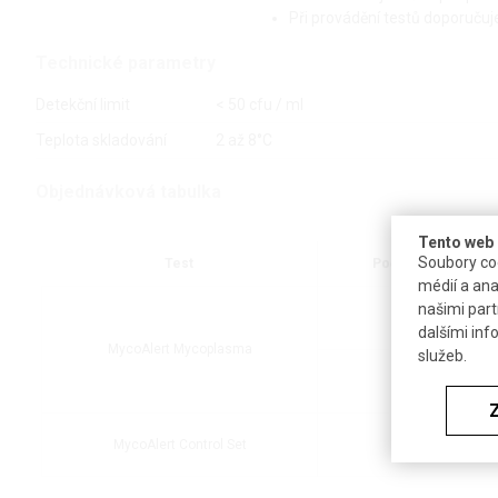
Při provádění testů doporučuj
Technické parametry
Detekční limit
< 50 cfu / ml
Teplota skladování
2 až 8°C
Objednávková tabulka
Tento web 
Soubory coo
Test
Počet testů v kitu
médií a ana
našimi part
10
dalšími inf
MycoAlert Mycoplasma
služeb.
50
MycoAlert Control Set
10