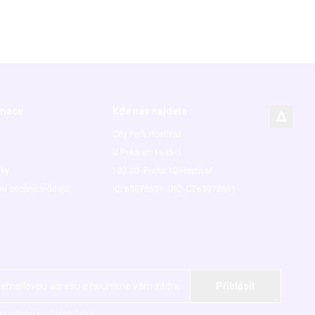
rmace
Kde nás najdete
City Park Hostivař
U Pekáren 1645/1
nky
102 00 Praha 10-Hostivař
ní osobních údajů
IČ: 63078601, DIČ: CZ63078601
acováním osobních údajů.