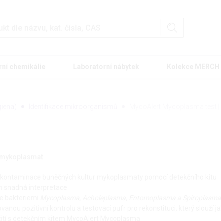
rní chemikálie
Laboratorní nábytek
Kolekce MERCH
iena)
Identifikace mikroorganismů
MycoAlert Mycoplasma test |
i mykoplasmat
 kontaminace buněčných kultur mykoplasmaty pomocí detekčního kitu
ch snadná interpretace
e bakteriemi
Mycoplasma, Acholeplasma, Entomoplasma a Spiroplasma
ovanou pozitivní kontrolu a testovací pufr pro rekonstituci, který slouží j
užití s detekčním kitem MycoAlert Mycoplasma