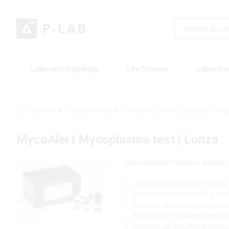
Laboratorní potřeby
Life Science
Laborato
Life Science
Mikrobiologie
Monitoring mikroorganismů (hyg
MycoAlert Mycoplasma test | Lonza
Luminiscenční test pro detekc
Jednoduchá a rychlá detekce
Rychlé získání výsledků a jeji
Možnost detekce kontaminac
Kontrolní set obsahuje lyofiliz
Kontrolní set je určen pro po