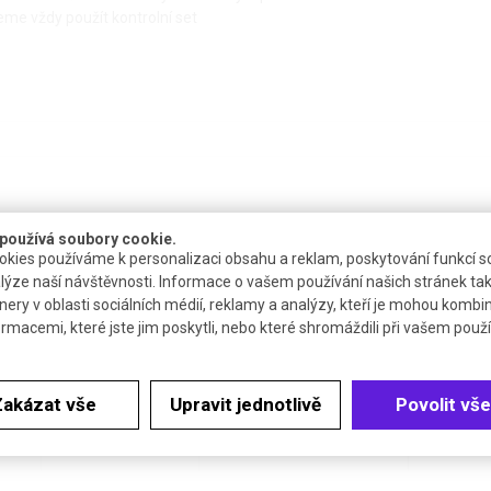
eme vždy použít kontrolní set
používá soubory cookie.
kies používáme k personalizaci obsahu a reklam, poskytování funkcí so
Dostupnost
Katalogové číslo
Ce
lýze naší návštěvnosti. Informace o vašem používání našich stránek tak
nery v oblasti sociálních médií, reklamy a analýzy, kteří je mohou kombi
3 až 4 týdny
D.LT07-118
ormacemi, které jste jim poskytli, nebo které shromáždili při vašem použív
3 až 4 týdny
D.LT07-418
Zakázat vše
Upravit jednotlivě
Povolit vše
3 až 4 týdny
D.LT07-518