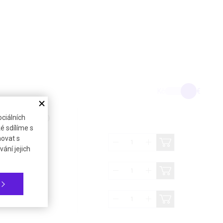
Kč
€
ciálních
na bez DPH (21%)
é sdílíme s
novat s
368,95 €
ání jejich
1 056,34 €
271,29 €