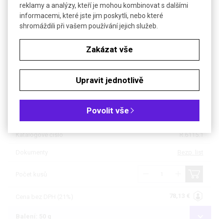
reklamy a analýzy, kteří je mohou kombinovat s dalšími
informacemi, které jste jim poskytli, nebo které
Objednávková tabulka
shromáždili při vašem používání jejich služeb.
Kč
€
Zakázat vše
Čistota: min 98 %, pro biochemii
Upravit jednotlivě
Balení: 10 g
Povolit vše
Dostupnost
do týdne
Katalogové číslo
R.6115.1
Dokumenty
Bezp. list
Počet kusů
78,13 €
Cena bez DPH (21%)
Balení: 50 g