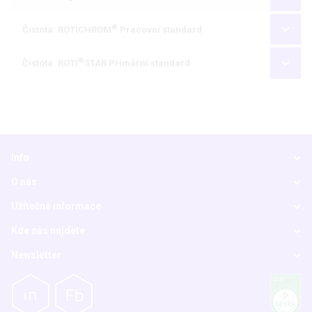
®
Čistota: ROTICHROM
Pracovní standard
®
Čistota: ROTI
STAR Primární standard
Info
O nás
Užitečné informace
Kde nás najdete
Newsletter