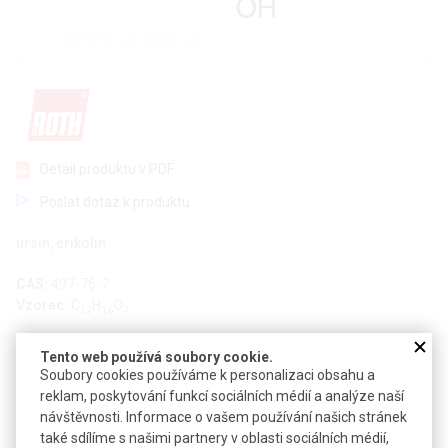
Detail produktu v PDF
Poslat dotaz k produktu
ursin, erikolin
CAS:
497-76-7
Vzorec:
C
H
O
12
16
7
Technické parametry
Tento web používá soubory cookie.
Soubory cookies používáme k personalizaci obsahu a
Molekulová hmotnost
272,25
reklam, poskytování funkcí sociálních médií a analýze naší
návštěvnosti. Informace o vašem používání našich stránek
také sdílíme s našimi partnery v oblasti sociálních médií,
Soubory ke stažení