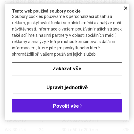
Senzor nízké hladiny vody automaticky vypne proud a zabrání
přehřátí prázdné lázně
Tento web používá soubory cookie.
Integrovaný výpustný ventil, ochrana před přehřátím
Soubory cookies používáme k personalizaci obsahu a
Robustní polykarbonátové víko zabraňuje nadbytečnému
reklam, poskytování funkcí sociálních médií a analýze naší
odpařování vody z lázně
návštěvnosti. Informace o vašem používání našich stránek
také sdílíme s našimi partnery v oblasti sociálních médií,
Technické parametry
reklamy a analýzy, kteří je mohou kombinovat s dalšími
informacemi, které jste jim poskytli, nebo které
Rozsah teplot
+25 °C až 99,9 °C
shromáždili při vašem používání jejich služeb.
Teplotní stabilita
± 0,5 °C
Zakázat vše
Napájení
230V, 50Hz
Záruka
36 měsíců
Upravit jednotlivě
Model
Objem
Rozměry vnitřní
(š x d x v)
Rozmě
Povolit vše
WB-300-6
6 l
300 x 150 x 200 mm
335 x
WB-300-15
15 l
300 x 325 x 200 mm
335 x
WB-300-24
24 l
300 x 500 x 200 mm
335 x